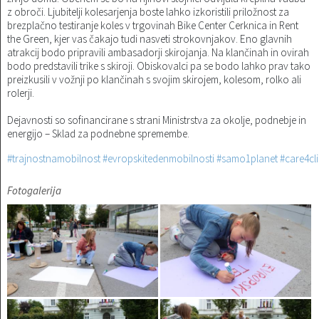
z obroči. Ljubitelji kolesarjenja boste lahko izkoristili priložnost za
brezplačno testiranje koles v trgovinah Bike Center Cerknica in Rent
the Green, kjer vas čakajo tudi nasveti strokovnjakov. Eno glavnih
atrakcij bodo pripravili ambasadorji skirojanja. Na klančinah in ovirah
bodo predstavili trike s skiroji. Obiskovalci pa se bodo lahko prav tako
preizkusili v vožnji po klančinah s svojim skirojem, kolesom, rolko ali
rolerji.
Dejavnosti so sofinancirane s strani Ministrstva za okolje, podnebje in
energijo – Sklad za podnebne spremembe.
#trajnostnamobilnost
#evropskitedenmobilnosti
#samo1planet
#care4cl
Fotogalerija