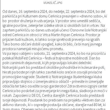
VUKELIČ.JPG
Katalog informacij javnega značaja
Predsedniki političnih strank
Služba za okolje in prostor
Občinski predpisi
Od danes, 16. septembra 2024, do nedelje, 22. septembra 2024, bo del
parkirišča pri Kulturnem domu Cerknica preurejen v »dnevno sobo«, ki
Vizitka občine
Svet za preventivo in vzgojo v cestnem prometu
Služba za stanovanjsko dejavnost
Strategije in koncepti
bo prostor druženja in ustvarjanja. V prostor smo umestili sedišča,
igralne površine, zelenje ter izdelke otrok iz okoliških šol in vrtcev. Na
zaprtem parkirišču so danes ustvarjali učenci Osnovne šole Notranjski
Služba za civilno zaščito
Proračuni občine
odred Cerknica in otroci iz Vrtca Martin Krpan Cerknica. Prostor je
prijazen tudi kužkom, ki lahko svoje spretnosti preverijo na igralih.
Služba za družbene dejavnosti
Tako bomo občani dobili vpogled, kako bi bilo, če bi manj javnega
prostora namenjali mirujočemu prometu.
Vsi pa lepo vabljeni v soboto, 21. septembra 2024, ko bo na prizorišču
Služba za gospodarstvo, turizem in kmetijstvo
potekal MobiFest Cerknica – festival trajnostne mobilnosti. Dan bo
poln zanimivih dejavnosti, ki jih pripravljajo lokalni deležniki.
Notranjski park bo predstavil okoliške pohodniške in kolesarske poti,
Služba za šport
hkrati pa boste pri njih lahko zavrteli kolo sreče in osvojili privlačne
promocijske nagrade. Študenti iz Notranjskega študentskega kluba
Služba za krajevne skupnosti
pripravljajo stojnico z izmenjevalnico oblačil – prinesite in izmenjajte
oblačila ter tako osvežite svojo garderobo! Zdravstvenovzgojni center
Cerknica bo poskrbel za preverjanje krvnega tlaka, sladkorja in moči v
rokah. Zaposleni iz DEOS, Centra starejših Cerknica bodo predstavili
svoje dejavnosti. Poudarek bo predvsem na projektu »Aktiven dan za
aktivno starost«, ki v ospredje postavlja občane, starejše nad 80 let, ki
živijo doma. Obenem se bo na njihovi stojnici odvijala krepilna vadba