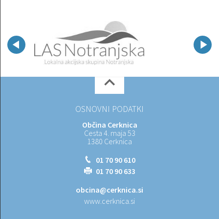
OSNOVNI PODATKI
Občina Cerknica
Cesta 4. maja 53
1380 Cerknica
01 70 90 610
01 70 90 633
obcina@cerknica.si
www.cerknica.si