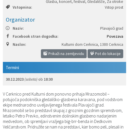
Glasba, koncert, festival, Gledališče, Za otroke
Vstopnina:
Vstop prost
Katalog informacij javnega značaja
Predsedniki političnih strank
Služba za okolje in prostor
Občinski predpisi
Organizator
Vizitka občine
Služba za stanovanjsko dejavnost
Strategije in koncepti
Svet za preventivo in vzgojo v cestnem prometu
Naziv:
Plavajoči grad
Služba za civilno zaščito
Proračuni občine
Facebook stran dogodka:
Povezava
Naslov:
Kulturni dom Cerknica
,
1380 Cerknica
Služba za družbene dejavnosti
Prikaži na zemljevidu
Pot do lokacije
Služba za gospodarstvo, turizem in kmetijstvo
Termini
30.12.2023
(sobota)
ob
18:30
Služba za šport
V Cerknico pred Kulturni dom ponovno prihaja Mrazomobil –
Služba za krajevne skupnosti
potujoča podokniška gledališko-glasbena karavana, pod vodstvom
ekipe mednarodno uveljavljenega festivala Plavajoči grad.
Mrazomobil se bo predstavil skupaj z groznim gozdnim spremstvom,
letalko Petro Prevko, edinstvenim dolinskim glasbeno nadarjenim
medvedom, ob spremljavi vražjega big-brr-benda in Dedkovim
Veličanstvom. Pridružite se nam na predstavi, kjer bomo peli, plesali in