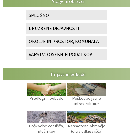
Vloge in obrazci
SPLOŠNO
DRUŽBENE DEJAVNOSTI
OKOLJE IN PROSTOR, KOMUNALA
VARSTVO OSEBNIH PODATKOV
Prijave in pobude
Predlogi in pobude
Poškodbe javne
infrastrukture
Poškodbe cestišča,
Nasmeteno območje
pločnikov
(divja odlagališča)