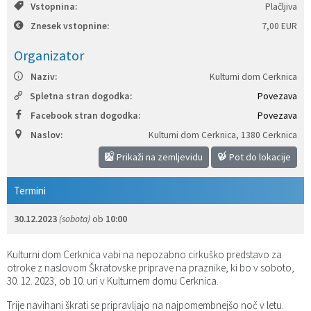
Vstopnina:
Plačljiva
Katalog informacij javnega značaja
Predsedniki političnih strank
Služba za okolje in prostor
Občinski predpisi
Znesek vstopnine:
7,00 EUR
Organizator
Vizitka občine
Služba za stanovanjsko dejavnost
Strategije in koncepti
Svet za preventivo in vzgojo v cestnem prometu
Naziv:
Kulturni dom Cerknica
Služba za civilno zaščito
Proračuni občine
Spletna stran dogodka:
Povezava
Facebook stran dogodka:
Povezava
Služba za družbene dejavnosti
Naslov:
Kulturni dom Cerknica
,
1380 Cerknica
Prikaži na zemljevidu
Pot do lokacije
Služba za gospodarstvo, turizem in kmetijstvo
Termini
Služba za šport
30.12.2023
(sobota)
ob
10:00
Služba za krajevne skupnosti
Kulturni dom Cerknica vabi na nepozabno cirkuško predstavo za
otroke z naslovom Škratovske priprave na praznike, ki bo v soboto,
30. 12. 2023, ob 10. uri v Kulturnem domu Cerknica.
Trije navihani škrati se pripravljajo na najpomembnejšo noč v letu.