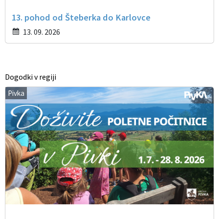
13. pohod od Šteberka do Karlovce
13. 09. 2026
Dogodki v regiji
Pivka