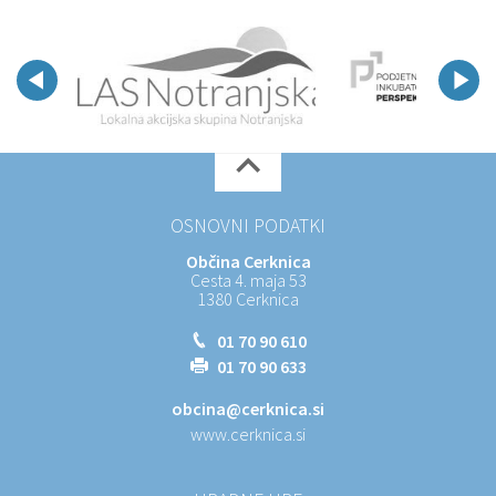
OSNOVNI PODATKI
Občina Cerknica
Cesta 4. maja 53
1380 Cerknica
01 70 90 610
01 70 90 633
obcina@cerknica.si
www.cerknica.si