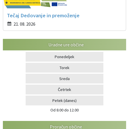
Tečaj Dedovanje in premoženje
21. 08. 2026
Uradne ure občine
Ponedeljek
Torek
Sreda
Četrtek
Petek
(danes)
Od 8.00 do 12.00
Proračun občine