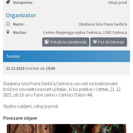
Vstopnina:
Vstop prost
Katalog informacij javnega značaja
Predsedniki političnih strank
Služba za okolje in prostor
Občinski predpisi
Organizator
Vizitka občine
Služba za stanovanjsko dejavnost
Strategije in koncepti
Svet za preventivo in vzgojo v cestnem prometu
Naziv:
Glasbena šola Frana Gerbiča
Naslov:
Cerkev Marijinega rojstva Cerknica
,
1380 Cerknica
Služba za civilno zaščito
Proračuni občine
Prikaži na zemljevidu
Pot do lokacije
Služba za družbene dejavnosti
Termini
Služba za gospodarstvo, turizem in kmetijstvo
21.12.2023
(četrtek)
ob
19:00
Služba za šport
Glasbena šola Frana Gerbiča Cerknica vas vabi na tradicionalni
božično-novoletni koncert učiteljev, ki bo potekal v četrtek, 21. 12.
2023, ob 19. uri v Farni cerkvi v Cerknici (Tabor 44).
Služba za krajevne skupnosti
Vljudno vabljeni, vstop je prost.
Povezane objave