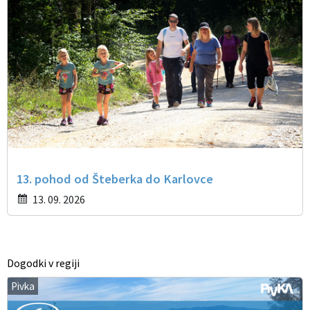
13. pohod od Šteberka do Karlovce
13. 09. 2026
Dogodki v regiji
Pivka