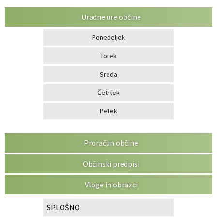
Uradne ure občine
Ponedeljek
Torek
Sreda
Četrtek
Petek
Proračun občine
Občinski predpisi
Vloge in obrazci
SPLOŠNO