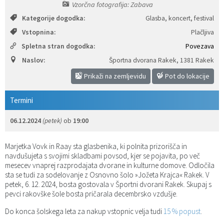
Vzorčna fotografija: Zabava
Katalog informacij javnega značaja
Predsedniki političnih strank
Služba za okolje in prostor
Občinski predpisi
Kategorije dogodka:
Glasba, koncert, festival
Vstopnina:
Plačljiva
Vizitka občine
Služba za stanovanjsko dejavnost
Strategije in koncepti
Svet za preventivo in vzgojo v cestnem prometu
Spletna stran dogodka:
Povezava
Naslov:
Športna dvorana Rakek
,
1381 Rakek
Služba za civilno zaščito
Proračuni občine
Prikaži na zemljevidu
Pot do lokacije
Služba za družbene dejavnosti
Termini
Služba za gospodarstvo, turizem in kmetijstvo
06.12.2024
(petek)
ob
19:00
Služba za šport
Marjetka Vovk in Raay sta glasbenika, ki polnita prizorišča in
navdušujeta s svojimi skladbami povsod, kjer se pojavita, po več
Služba za krajevne skupnosti
mesecev vnaprej razprodajata dvorane in kulturne domove. Odločila
sta se tudi za sodelovanje z Osnovno šolo »Jožeta Krajca« Rakek. V
petek, 6. 12. 2024, bosta gostovala v Športni dvorani Rakek. Skupaj s
pevci rakovške šole bosta pričarala decembrsko vzdušje.
Do konca šolskega leta za nakup vstopnic velja tudi
15 % popust
.