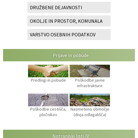
DRUŽBENE DEJAVNOSTI
OKOLJE IN PROSTOR, KOMUNALA
VARSTVO OSEBNIH PODATKOV
Prijave in pobude
Predlogi in pobude
Poškodbe javne
infrastrukture
Poškodbe cestišča,
Nasmeteno območje
pločnikov
(divja odlagališča)
Notranjski listi IV