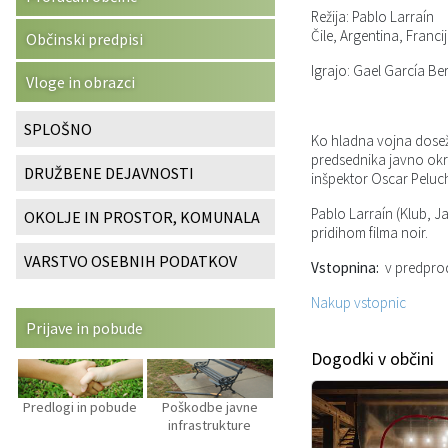
Režija: Pablo Larraín
Katalog informacij javnega značaja
Predsedniki političnih strank
Služba za okolje in prostor
Občinski predpisi
Čile, Argentina, Franci
Občinski predpisi
Igrajo: Gael García B
Vizitka občine
Svet za preventivo in vzgojo v cestnem prometu
Služba za stanovanjsko dejavnost
Strategije in koncepti
Vloge in obrazci
Služba za civilno zaščito
Proračuni občine
SPLOŠNO
Ko hladna vojna doseže
predsednika javno okriv
DRUŽBENE DEJAVNOSTI
Služba za družbene dejavnosti
inšpektor Oscar Peluch
Pablo Larraín (Klub, Ja
OKOLJE IN PROSTOR, KOMUNALA
Služba za gospodarstvo, turizem in kmetijstvo
pridihom filma noir.
VARSTVO OSEBNIH PODATKOV
Vstopnina:
v predproda
Služba za šport
Nakup vstopnic
Služba za krajevne skupnosti
Prijave in pobude
Dogodki v občini
Predlogi in pobude
Poškodbe javne
infrastrukture