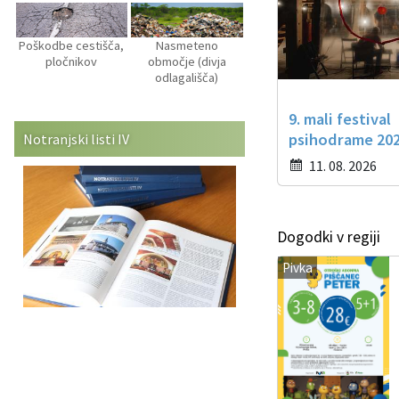
Poškodbe cestišča,
Nasmeteno
pločnikov
območje (divja
odlagališča)
9. mali festival
psihodrame 20
Notranjski listi IV
11. 08. 2026
Dogodki v regiji
Pivka