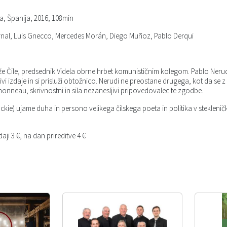
ja, Španija, 2016, 108min
ernal, Luis Gnecco, Mercedes Morán, Diego Muñoz, Pablo Derqui
 Čile, predsednik Videla obrne hrbet komunističnim kolegom. Pablo Neruda 
i izdaje in si prisluži obtožnico. Nerudi ne preostane drugega, kot da se z
onneau, skrivnostni in sila nezanesljivi pripovedovalec te zgodbe.
ckie) ujame duha in persono velikega čilskega poeta in politika v steklenič
ji 3 €, na dan prireditve 4 €