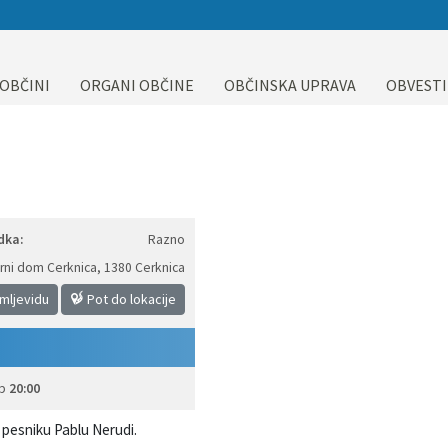
 OBČINI
ORGANI OBČINE
OBČINSKA UPRAVA
OBVESTI
dka:
Razno
urni dom Cerknica
,
1380 Cerknica
emljevidu
Pot do lokacije
b
20:00
 pesniku Pablu Nerudi.