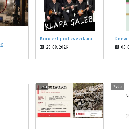
Koncert pod zvezdami
Dnevi
26
28. 08. 2026
05. 
Pivka
Pivka