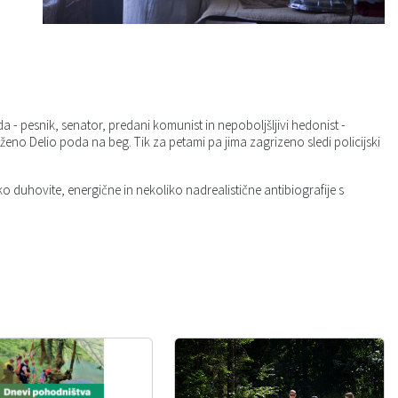
- pesnik, senator, predani komunist in nepoboljšljivi hedonist -
 ženo Delio poda na beg. Tik za petami pa jima zagrizeno sledi policijski
ko duhovite, energične in nekoliko nadrealistične antibiografije s