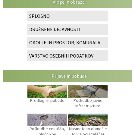
Vloge in obrazci
SPLOŠNO
DRUŽBENE DEJAVNOSTI
OKOLJE IN PROSTOR, KOMUNALA
VARSTVO OSEBNIH PODATKOV
Prijave in pobude
Predlogi in pobude
Poškodbe javne
infrastrukture
Poškodbe cestišča,
Nasmeteno območje
pločnikov
(divja odlagališča)