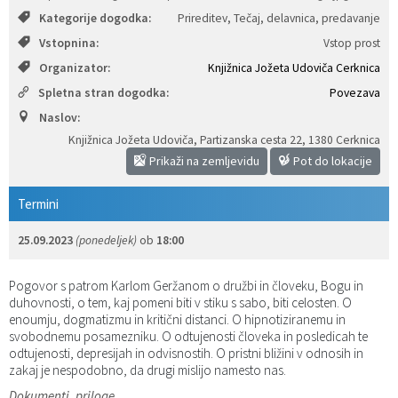
Kategorije dogodka:
Prireditev, Tečaj, delavnica, predavanje
Katalog informacij javnega značaja
Predsedniki političnih strank
Služba za okolje in prostor
Občinski predpisi
Vstopnina:
Vstop prost
Organizator:
Knjižnica Jožeta Udoviča Cerknica
Vizitka občine
Služba za stanovanjsko dejavnost
Strategije in koncepti
Svet za preventivo in vzgojo v cestnem prometu
Spletna stran dogodka:
Povezava
Služba za civilno zaščito
Proračuni občine
Naslov:
Knjižnica Jožeta Udoviča, Partizanska cesta 22
,
1380 Cerknica
Služba za družbene dejavnosti
Prikaži na zemljevidu
Pot do lokacije
Služba za gospodarstvo, turizem in kmetijstvo
Termini
25.09.2023
(ponedeljek)
ob
18:00
Služba za šport
Pogovor s patrom Karlom Geržanom o družbi in človeku, Bogu in
Služba za krajevne skupnosti
duhovnosti, o tem, kaj pomeni biti v stiku s sabo, biti celosten. O
enoumju, dogmatizmu in kritični distanci. O hipnotiziranemu in
svobodnemu posamezniku. O odtujenosti človeka in posledicah te
odtujenosti, depresijah in odvisnostih. O pristni bližini v odnosih in
zakaj je nespodobno, da drugi mislijo namesto nas.
Dokumenti, priloge