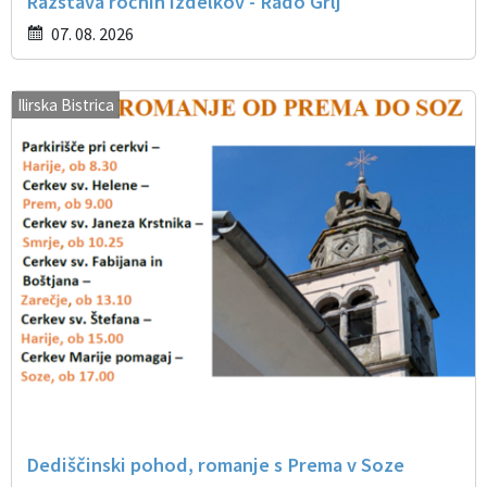
Razstava ročnih izdelkov - Rado Grlj
07. 08. 2026
Ilirska Bistrica
Dediščinski pohod, romanje s Prema v Soze