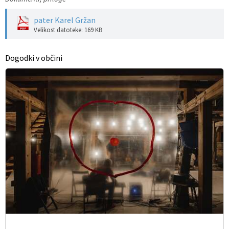
pater Karel Gržan
Velikost datoteke: 169 KB
Dogodki v občini