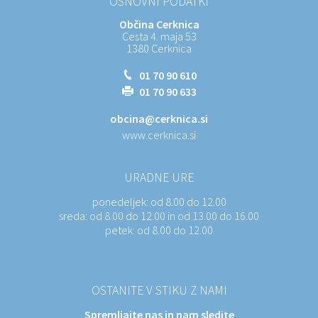
OSNOVNI PODATKI
Občina Cerknica
Cesta 4. maja 53
1380 Cerknica
01 70 90 610
01 70 90 633
obcina@cerknica.si
www.cerknica.si
URADNE URE
ponedeljek:
od 8.00 do 12.00
sreda:
od 8.00 do 12.00 in od 13.00 do 16.00
petek:
od 8.00 do 12.00
OSTANITE V STIKU Z NAMI
Spremljajte nas in nam sledite