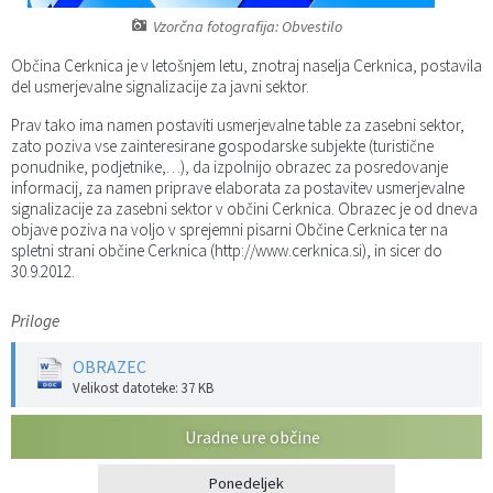
Vzorčna fotografija: Obvestilo
Katalog informacij javnega značaja
Predsedniki političnih strank
Služba za okolje in prostor
Občinski predpisi
Občina Cerknica je v letošnjem letu, znotraj naselja Cerknica, postavila
Vizitka občine
Služba za stanovanjsko dejavnost
Strategije in koncepti
Svet za preventivo in vzgojo v cestnem prometu
del usmerjevalne signalizacije za javni sektor.
Prav tako ima namen postaviti usmerjevalne table za zasebni sektor,
Služba za civilno zaščito
Proračuni občine
zato poziva vse zainteresirane gospodarske subjekte (turistične
ponudnike, podjetnike,…), da izpolnijo obrazec za posredovanje
informacij, za namen priprave elaborata za postavitev usmerjevalne
Služba za družbene dejavnosti
signalizacije za zasebni sektor v občini Cerknica. Obrazec je od dneva
objave poziva na voljo v sprejemni pisarni Občine Cerknica ter na
spletni strani občine Cerknica (http://www.cerknica.si), in sicer do
Služba za gospodarstvo, turizem in kmetijstvo
30.9.2012.
Služba za šport
Priloge
Služba za krajevne skupnosti
OBRAZEC
Velikost datoteke: 37 KB
Uradne ure občine
Ponedeljek