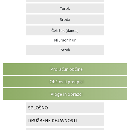
Torek
Sreda
Četrtek
(danes)
Ni uradnih ur
Petek
Proračun občine
Občinski predpisi
Vloge in obrazci
SPLOŠNO
DRUŽBENE DEJAVNOSTI