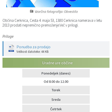
Katalog informacij javnega značaja
Predsedniki političnih strank
Služba za okolje in prostor
Občinski predpisi
Vzorčna fotografija: Obvestilo
Vizitka občine
Služba za stanovanjsko dejavnost
Strategije in koncepti
Svet za preventivo in vzgojo v cestnem prometu
Občina Cerknica, Cesta 4. maja 53, 1380 Cerknica namerava v letu
2013 prodati nepremično premoženje.Več v prilogi.
Služba za civilno zaščito
Proračuni občine
Priloge
Služba za družbene dejavnosti
Ponudba za prodajo
Velikost datoteke: 44 KB
Služba za gospodarstvo, turizem in kmetijstvo
Uradne ure občine
Služba za šport
Ponedeljek
(danes)
Od 8.00 do 12.00
Služba za krajevne skupnosti
Torek
Sreda
Četrtek