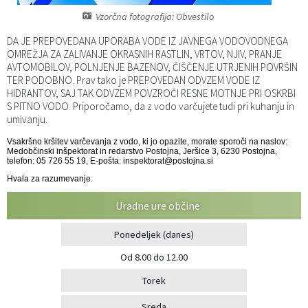
Vzorčna fotografija: Obvestilo
Katalog informacij javnega značaja
Predsedniki političnih strank
Služba za okolje in prostor
Občinski predpisi
DA JE PREPOVEDANA UPORABA VODE IZ JAVNEGA VODOVODNEGA
Vizitka občine
Služba za stanovanjsko dejavnost
Strategije in koncepti
Svet za preventivo in vzgojo v cestnem prometu
OMREŽJA ZA ZALIVANJE OKRASNIH RASTLIN, VRTOV, NJIV, PRANJE
AVTOMOBILOV, POLNJENJE BAZENOV, ČIŠČENJE UTRJENIH POVRŠIN
TER PODOBNO. Prav tako je PREPOVEDAN ODVZEM VODE IZ
Služba za civilno zaščito
Proračuni občine
HIDRANTOV, SAJ TAK ODVZEM POVZROČI RESNE MOTNJE PRI OSKRBI
S PITNO VODO. Priporočamo, da z vodo varčujete tudi pri kuhanju in
umivanju.
Služba za družbene dejavnosti
Vsakršno kršitev varčevanja z vodo, ki jo opazite, morate sporoči na naslov:
Medobčinski inšpektorat in redarstvo Postojna, Jeršice 3, 6230 Postojna,
Služba za gospodarstvo, turizem in kmetijstvo
telefon: 05 726 55 19, E-pošta: inspektorat@postojna.si
Hvala za razumevanje.
Služba za šport
Uradne ure občine
Služba za krajevne skupnosti
Ponedeljek
(danes)
Od 8.00 do 12.00
Torek
Sreda