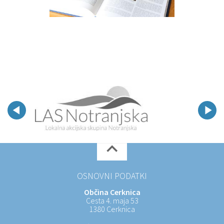
OSNOVNI PODATKI
Občina Cerknica
Cesta 4. maja 53
1380 Cerknica