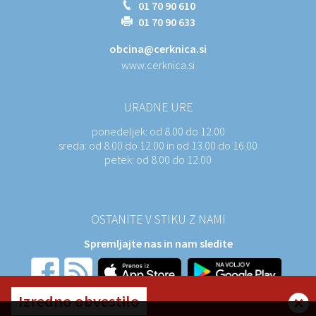
01 70 90 610
01 70 90 633
obcina@cerknica.si
www.cerknica.si
URADNE URE
ponedeljek:
od 8.00 do 12.00
sreda:
od 8.00 do 12.00 in od 13.00 do 16.00
petek:
od 8.00 do 12.00
OSTANITE V STIKU Z NAMI
Spremljajte nas in nam sledite
Izredno obvestilo