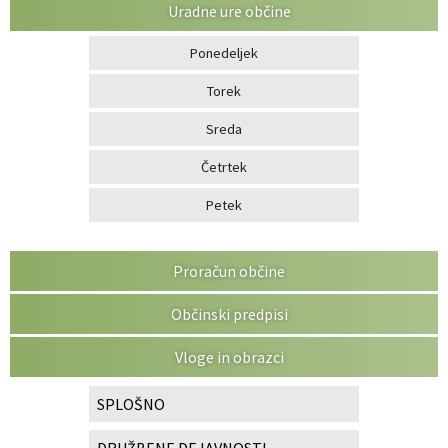
Uradne ure občine
Ponedeljek
Torek
Sreda
Četrtek
Petek
Proračun občine
Občinski predpisi
Vloge in obrazci
SPLOŠNO
DRUŽBENE DEJAVNOSTI