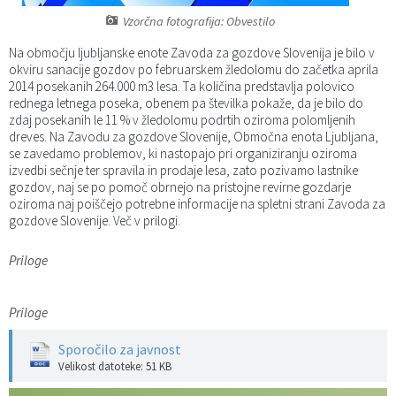
Vzorčna fotografija: Obvestilo
Katalog informacij javnega značaja
Predsedniki političnih strank
Služba za okolje in prostor
Občinski predpisi
Na območju ljubljanske enote Zavoda za gozdove Slovenija je bilo v
Vizitka občine
Služba za stanovanjsko dejavnost
Strategije in koncepti
Svet za preventivo in vzgojo v cestnem prometu
okviru sanacije gozdov po februarskem žledolomu do začetka aprila
2014 posekanih 264.000 m3 lesa. Ta količina predstavlja polovico
rednega letnega poseka, obenem pa številka pokaže, da je bilo do
Služba za civilno zaščito
Proračuni občine
zdaj posekanih le 11 % v žledolomu podrtih oziroma polomljenih
dreves. Na Zavodu za gozdove Slovenije, Območna enota Ljubljana,
se zavedamo problemov, ki nastopajo pri organiziranju oziroma
Služba za družbene dejavnosti
izvedbi sečnje ter spravila in prodaje lesa, zato pozivamo lastnike
gozdov, naj se po pomoč obrnejo na pristojne revirne gozdarje
Služba za gospodarstvo, turizem in kmetijstvo
oziroma naj poiščejo potrebne informacije na spletni strani Zavoda za
gozdove Slovenije. Več v prilogi.
Služba za šport
Priloge
Služba za krajevne skupnosti
Priloge
Sporočilo za javnost
Velikost datoteke: 51 KB