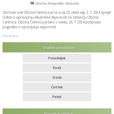
Vzorčna fotografija: Obvestilo
Katalog informacij javnega značaja
Predsedniki političnih strank
Služba za okolje in prostor
Občinski predpisi
Občinski svet Občine Cerknica je na svoji 25. redni seji, 3. 7. 2014 sprejel
Odlok o opravljanju lekarniške dejavnosti na območju Občine
Vizitka občine
Služba za stanovanjsko dejavnost
Strategije in koncepti
Svet za preventivo in vzgojo v cestnem prometu
Cerknica. Občina Cerknica je tako v sredo, 16. 7. 2014 podpisala
pogodbo o opravljanju dejavnosti.
Služba za civilno zaščito
Proračuni občine
Povezava.
Služba za družbene dejavnosti
Uradne ure občine
Služba za gospodarstvo, turizem in kmetijstvo
Ponedeljek
Torek
Služba za šport
Sreda
Služba za krajevne skupnosti
Četrtek
Petek
Proračun občine