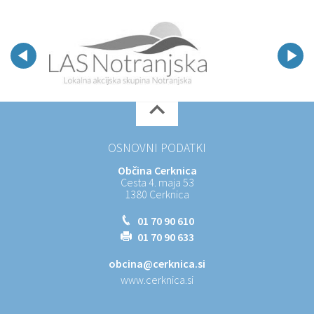
OSNOVNI PODATKI
Občina Cerknica
Cesta 4. maja 53
1380 Cerknica
01 70 90 610
01 70 90 633
obcina@cerknica.si
www.cerknica.si