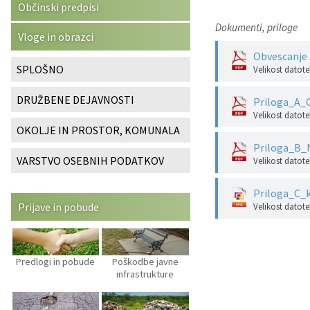
Občinski predpisi
Katalog informacij javnega značaja
Predsedniki političnih strank
Služba za okolje in prostor
Občinski predpisi
Dokumenti, priloge
Vloge in obrazci
Vizitka občine
Svet za preventivo in vzgojo v cestnem prometu
Služba za stanovanjsko dejavnost
Strategije in koncepti
Obvescanje
SPLOŠNO
Velikost datote
Služba za civilno zaščito
Proračuni občine
DRUŽBENE DEJAVNOSTI
Priloga_A
Velikost datote
Služba za družbene dejavnosti
OKOLJE IN PROSTOR, KOMUNALA
Priloga_B_
Služba za gospodarstvo, turizem in kmetijstvo
VARSTVO OSEBNIH PODATKOV
Velikost datote
Služba za šport
Priloga_C_
Prijave in pobude
Velikost datote
Služba za krajevne skupnosti
Predlogi in pobude
Poškodbe javne
infrastrukture