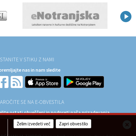
STANITE V STIKU Z NAMI
premljajte nas in nam sledite
AROČITE SE NA E-OBVESTILA
elite ostati obveščeni in podpreti naša prizadevanja
a razvoj?
Želim izvedeti več
Zapri obvestilo