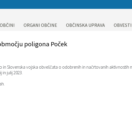
 OBČINI
ORGANI OBČINE
OBČINSKA UPRAVA
OBVESTI
 območju poligona Poček
o in Slovenska vojska obveščata o odobrenih in načrtovanih aktivnostih 
in julij 2023.
ah.