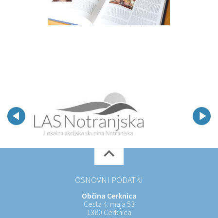
OSNOVNI PODATKI
Občina Cerknica
Cesta 4. maja 53
1380 Cerknica