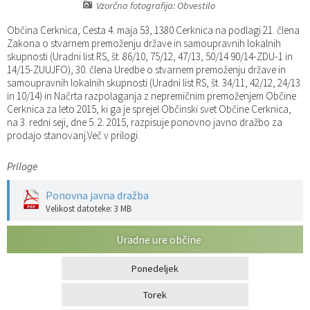
Vzorčna fotografija: Obvestilo
Katalog informacij javnega značaja
Predsedniki političnih strank
Služba za okolje in prostor
Občinski predpisi
Občina Cerknica, Cesta 4. maja 53, 1380 Cerknica na podlagi 21. člena
Zakona o stvarnem premoženju države in samoupravnih lokalnih
Vizitka občine
Služba za stanovanjsko dejavnost
Strategije in koncepti
Svet za preventivo in vzgojo v cestnem prometu
skupnosti (Uradni list RS, št. 86/10, 75/12, 47/13, 50/14 90/14-ZDU-1 in
14/15-ZUUJFO), 30. člena Uredbe o stvarnem premoženju države in
samoupravnih lokalnih skupnosti (Uradni list RS, št. 34/11, 42/12, 24/13
Služba za civilno zaščito
Proračuni občine
in 10/14) in Načrta razpolaganja z nepremičnim premoženjem Občine
Cerknica za leto 2015, ki ga je sprejel Občinski svet Občine Cerknica,
na 3. redni seji, dne 5. 2. 2015, razpisuje ponovno javno dražbo za
Služba za družbene dejavnosti
prodajo stanovanj.Več v prilogi.
Služba za gospodarstvo, turizem in kmetijstvo
Priloge
Služba za šport
Ponovna javna dražba
Velikost datoteke: 3 MB
Služba za krajevne skupnosti
Uradne ure občine
Ponedeljek
Torek