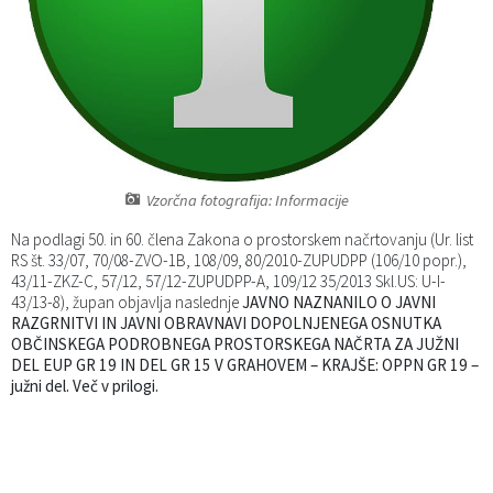
Katalog informacij javnega značaja
Predsedniki političnih strank
Služba za okolje in prostor
Občinski predpisi
Vizitka občine
Služba za stanovanjsko dejavnost
Strategije in koncepti
Svet za preventivo in vzgojo v cestnem prometu
Služba za civilno zaščito
Proračuni občine
Služba za družbene dejavnosti
Vzorčna fotografija: Informacije
Na podlagi 50. in 60. člena Zakona o prostorskem načrtovanju (Ur. list
Služba za gospodarstvo, turizem in kmetijstvo
RS št. 33/07, 70/08-ZVO-1B, 108/09, 80/2010-ZUPUDPP (106/10 popr.),
43/11-ZKZ-C, 57/12, 57/12-ZUPUDPP-A, 109/12 35/2013 Skl.US: U-I-
43/13-8), župan objavlja naslednje
JAVNO NAZNANILO
O JAVNI
Služba za šport
RAZGRNITVI IN JAVNI OBRAVNAVI DOPOLNJENEGA OSNUTKA
OB
ČINSKEGA PODROBNEGA PROSTORSKEGA NAČRTA ZA JUŽNI
Služba za krajevne skupnosti
DEL EUP GR 19 IN DEL GR 15 V GRAHOVEM – KRAJŠE: OPPN GR 19 –
južni del. Več v prilogi.