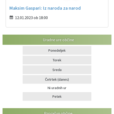
Maksim Gaspari: Iz naroda za narod
12.01.2023 ob 18:00
Uradne ure občine
Ponedeljek
Torek
Sreda
Četrtek
(danes)
Ni uradnih ur
Petek
Proračun občine