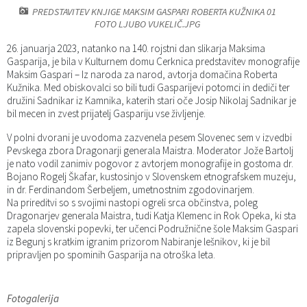
PREDSTAVITEV KNJIGE MAKSIM GASPARI ROBERTA KUŽNIKA 01
Katalog informacij javnega značaja
Predsedniki političnih strank
Služba za okolje in prostor
Občinski predpisi
FOTO LJUBO VUKELIČ.JPG
26. januarja 2023, natanko na 140. rojstni dan slikarja Maksima
Vizitka občine
Služba za stanovanjsko dejavnost
Strategije in koncepti
Svet za preventivo in vzgojo v cestnem prometu
Gasparija, je bila v Kulturnem domu Cerknica predstavitev monografije
Maksim Gaspari – Iz naroda za narod, avtorja domačina Roberta
Kužnika. Med obiskovalci so bili tudi Gasparijevi potomci in dediči ter
Služba za civilno zaščito
Proračuni občine
družini Sadnikar iz Kamnika, katerih stari oče Josip Nikolaj Sadnikar je
bil mecen in zvest prijatelj Gaspariju vse življenje.
Služba za družbene dejavnosti
V polni dvorani je uvodoma zazvenela pesem Slovenec sem v izvedbi
Pevskega zbora Dragonarji generala Maistra. Moderator Jože Bartolj
Služba za gospodarstvo, turizem in kmetijstvo
je nato vodil zanimiv pogovor z avtorjem monografije in gostoma dr.
Bojano Rogelj Škafar, kustosinjo v Slovenskem etnografskem muzeju,
in dr. Ferdinandom Šerbeljem, umetnostnim zgodovinarjem.
Služba za šport
Na prireditvi so s svojimi nastopi ogreli srca občinstva, poleg
Dragonarjev generala Maistra, tudi Katja Klemenc in Rok Opeka, ki sta
Služba za krajevne skupnosti
zapela slovenski popevki, ter učenci Podružnične šole Maksim Gaspari
iz Begunj s kratkim igranim prizorom Nabiranje lešnikov, ki je bil
pripravljen po spominih Gasparija na otroška leta.
Fotogalerija