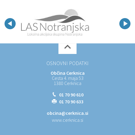
OSNOVNI PODATKI
Občina Cerknica
Cesta 4. maja 53
1380 Cerknica
01 70 90 610
01 70 90 633
obcina@cerknica.si
www.cerknica.si