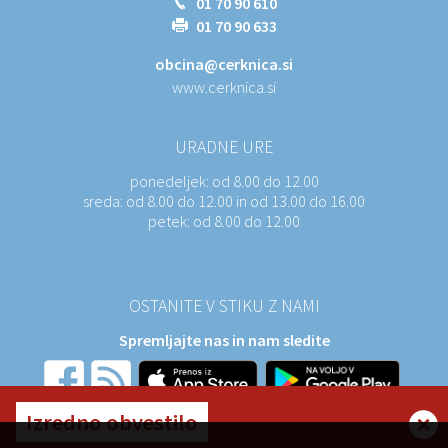
01 70 90 610
01 70 90 633
obcina@cerknica.si
www.cerknica.si
URADNE URE
ponedeljek:
od 8.00 do 12.00
sreda:
od 8.00 do 12.00 in od 13.00 do 16.00
petek:
od 8.00 do 12.00
OSTANITE V STIKU Z NAMI
Spremljajte nas in nam sledite
Izredno obvestilo
NAROČITE SE NA E-OBVESTILA