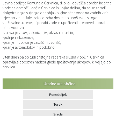
Javno podjetje Komunala Cerknica, d. o. o., obvešča porabnike pitne
Katalog informacij javnega značaja
Predsedniki političnih strank
Služba za okolje in prostor
Občinski predpisi
vode na območju občin Cerknica in Loška dolina, da so se zaradi
dolgotrajnega sušnega obdobja količine pitne vode na vodnih virih
izjemno zmanjšale, zato je treba dosledno upoštevati stroge
Vizitka občine
Služba za stanovanjsko dejavnost
Strategije in koncepti
Svet za preventivo in vzgojo v cestnem prometu
varčevalne ukrepe pri porabi vode in upoštevati prepoved uporabe
pitne vode za:
-zalivanje vrtov, zelenic, njiv, okrasnih rastlin,
Služba za civilno zaščito
Proračuni občine
-polnjenje bazenov,
-pranje in polivanje cestišč in dvorišč,
Služba za družbene dejavnosti
-pranje avtomobilov in podobno.
V teh dneh pa bo tudi pristojna redarska služba v občini Cerknica
Služba za gospodarstvo, turizem in kmetijstvo
opravljala poostren nadzor glede spoštovanja ukrepov, ki veljajo do
preklica.
Služba za šport
Uradne ure občine
Služba za krajevne skupnosti
Ponedeljek
Torek
Sreda