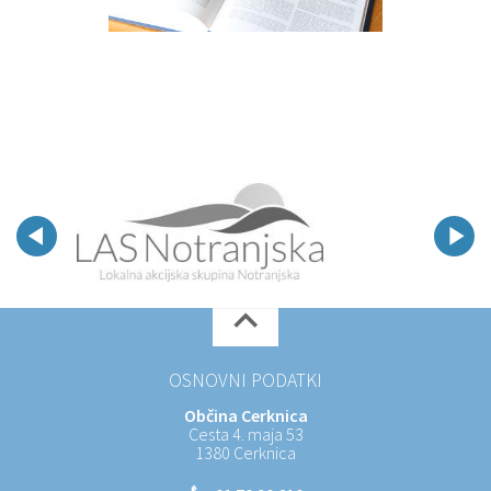
OSNOVNI PODATKI
Občina Cerknica
Cesta 4. maja 53
1380 Cerknica