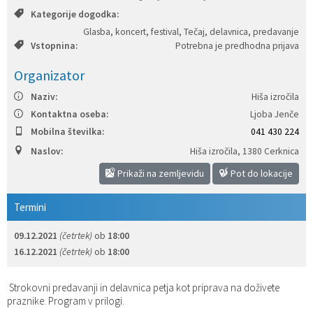
Kategorije dogodka:
Katalog informacij javnega značaja
Predsedniki političnih strank
Služba za okolje in prostor
Občinski predpisi
Glasba, koncert, festival, Tečaj, delavnica, predavanje
Vstopnina:
Potrebna je predhodna prijava
Vizitka občine
Služba za stanovanjsko dejavnost
Strategije in koncepti
Svet za preventivo in vzgojo v cestnem prometu
Organizator
Služba za civilno zaščito
Proračuni občine
Naziv:
Hiša izročila
Kontaktna oseba:
Ljoba Jenče
Služba za družbene dejavnosti
Mobilna številka:
041 430 224
Naslov:
Hiša izročila
,
1380 Cerknica
Služba za gospodarstvo, turizem in kmetijstvo
Prikaži na zemljevidu
Pot do lokacije
Služba za šport
Termini
Služba za krajevne skupnosti
09.12.2021
(četrtek)
ob
18:00
16.12.2021
(četrtek)
ob
18:00
Strokovni predavanji in delavnica petja kot priprava na doživete
praznike. Program v prilogi.