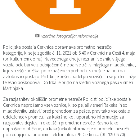
Katalog informacij javnega značaja
Predsedniki političnih strank
Služba za okolje in prostor
Občinski predpisi
Vizitka občine
Služba za stanovanjsko dejavnost
Strategije in koncepti
Svet za preventivo in vzgojo v cestnem prometu
Vzorčna fotografija: Informacije
Služba za civilno zaščito
Proračuni občine
Policijska postaja Cerknica obravnava prometno nesrečo II.
kategorije, ki se je zgodila 8. 11. 2021 ob 6.40 v Cerknici na Cesti 4. maja
Služba za družbene dejavnosti
(pri kulturnem domu). Navedenega dne je neznani voznik, višjega
vozila bele barve z odbijačem črne barve trčil v mlajšega mladoletnika,
Služba za gospodarstvo, turizem in kmetijstvo
ki je vozišče prečkal po označenem prehodu za pešce na poti na
avtobusno postajo. Pri trku je pešec padel po vozišču in se pri tem lažje
telesno poškodoval. Do trka je prišlo na sredini voznega pasu v smeri
Služba za šport
Martinjaka.
Za razjasnitev okoliščin prometne nesreče Policisti policijske postaje
Služba za krajevne skupnosti
Cerknica naprošamo vse voznike, ki so peljali v smeri Rakeka in so
mladoletniku ustavili pred prehodom za pešce, prav tako vse ostale
udeležence v prometu, za kakršno koli uporabno informacijo za
razjasnitev dejstev in okoliščin prometne nesreče. Ravno tako
naprošamo občane, da kakršnekoli informacije o prometni nesreči
posredujejo na anonimni telefon ali na PP Cerknica (01 709 06 70).