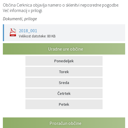
Občina Cerknica objavlja namero o sklenitvi neposredne pogodbe.
Katalog informacij javnega značaja
Predsedniki političnih strank
Služba za okolje in prostor
Občinski predpisi
Več informacij v prilogi.
Dokumenti, priloge
Vizitka občine
Služba za stanovanjsko dejavnost
Strategije in koncepti
Svet za preventivo in vzgojo v cestnem prometu
2018_001
Velikost datoteke: 80 KB
Služba za civilno zaščito
Proračuni občine
Uradne ure občine
Služba za družbene dejavnosti
Ponedeljek
Služba za gospodarstvo, turizem in kmetijstvo
Torek
Služba za šport
Sreda
Četrtek
Služba za krajevne skupnosti
Petek
Proračun občine