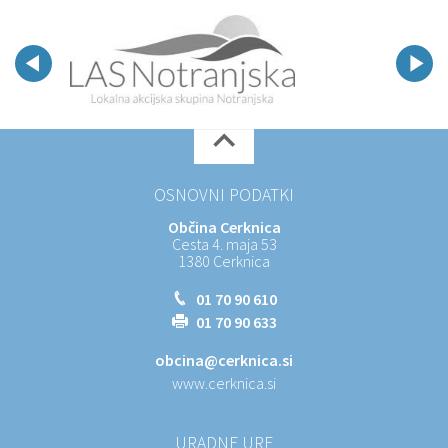
OSNOVNI PODATKI
Občina Cerknica
Cesta 4. maja 53
1380 Cerknica
01 70 90 610
01 70 90 633
obcina@cerknica.si
www.cerknica.si
URADNE URE