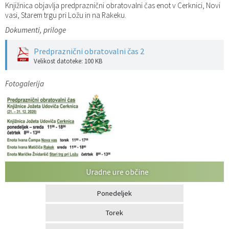
Knjižnica objavlja predpraznični obratovalni čas enot v Cerknici, Novi
Katalog informacij javnega značaja
Predsedniki političnih strank
Služba za okolje in prostor
Občinski predpisi
vasi, Starem trgu pri Ložu in na Rakeku.
Dokumenti, priloge
Vizitka občine
Služba za stanovanjsko dejavnost
Strategije in koncepti
Svet za preventivo in vzgojo v cestnem prometu
Predpraznični obratovalni čas 2
Velikost datoteke: 100 KB
Služba za civilno zaščito
Proračuni občine
Fotogalerija
Služba za družbene dejavnosti
Služba za gospodarstvo, turizem in kmetijstvo
Služba za šport
Služba za krajevne skupnosti
Uradne ure občine
Ponedeljek
Torek