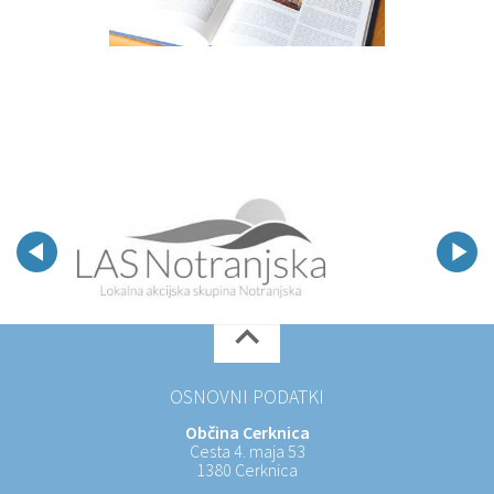
OSNOVNI PODATKI
Občina Cerknica
Cesta 4. maja 53
1380 Cerknica