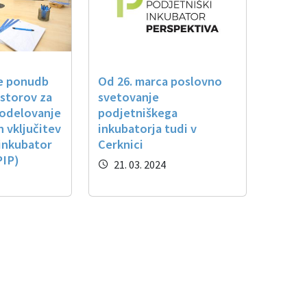
je ponudb
Od 26. marca poslovno
storov za
svetovanje
sodelovanje
podjetniškega
n vključitev
inkubatorja tudi v
 inkubator
Cerknici
PIP)
21. 03. 2024