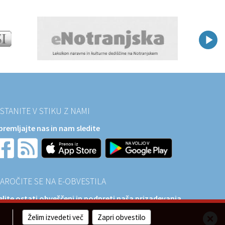
STANITE V STIKU Z NAMI
premljajte nas in nam sledite
AROČITE SE NA E-OBVESTILA
elite ostati obveščeni in podpreti naša prizadevanja
a razvoj?
Želim izvedeti več
Zapri obvestilo