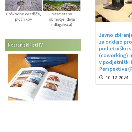
Poškodbe cestišča,
Nasmeteno
pločnikov
območje (divja
odlagališča)
Javno zbiran
za oddajo pro
Notranjski listi IV
podjetniško 
(coworking) i
v podjetniški
Perspektiva (
10. 12. 2024