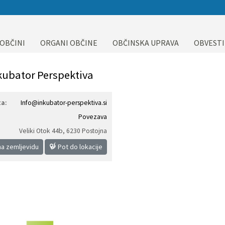
 OBČINI
ORGANI OBČINE
OBČINSKA UPRAVA
OBVESTI
kubator Perspektiva
a:
Info@inkubator-perspektiva.si
Povezava
Veliki Otok 44b
,
6230 Postojna
na zemljevidu
Pot do lokacije