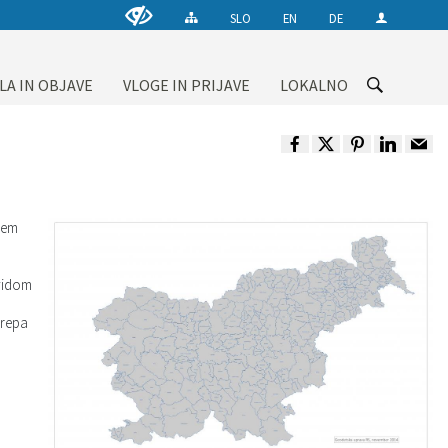
SLO
EN
DE
LA IN OBJAVE
VLOGE IN PRIJAVE
LOKALNO
gem
evidom
o
krepa