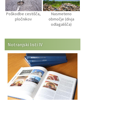
Poškodbe cestišča,
Nasmeteno
pločnikov
območje (divja
odlagališča)
Notranjski listi IV