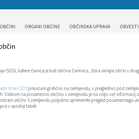
 OBČINI
ORGANI OBČINE
OBČINSKA UPRAVA
OBVESTI
 občin
je (SOS), katere članica je tudi občina Cerknica, zbira ukrepe občin v dru
etni strani SOS
prikazani grafično na zemljevidu, v preglednici pod zemlj
ah. S klikom na posamezno občino v zemljevidu je na voljo več informacij 
izbrani občini. V zemljevidu poljubno spremenite pregled posameznega u
pca v spodnji tabeli.