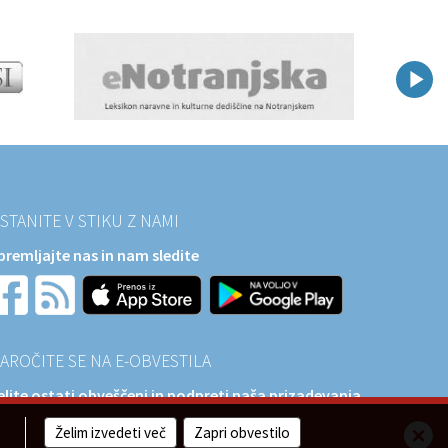
STANITE V STIKU Z NAMI
premljajte nas in nam sledite
AROČITE SE NA E-OBVESTILA
elite ostati obveščeni in podpreti naša prizadevanja
a razvoj?
Želim izvedeti več
Zapri obvestilo