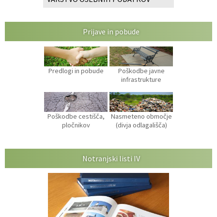
Prijave in pobude
Predlogi in pobude
Poškodbe javne
infrastrukture
Poškodbe cestišča,
Nasmeteno območje
pločnikov
(divja odlagališča)
Notranjski listi IV