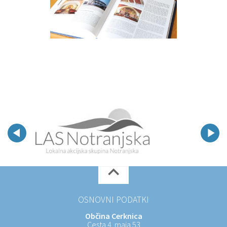
OSNOVNI PODATKI
Občina Cerknica
Cesta 4. maja 53