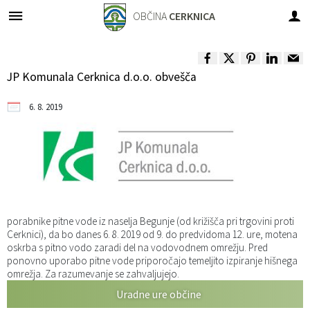
OBČINA
CERKNICA
Za pričetek iskanja kliknite na puščico >
OBVESTILA IN OBJAVE
OBČINSKA UPRAVA
VLOGE IN PRIJAVE
ORGANI OBČINE
OBČINSKI SVET
LOKALNO
O OBČINI
JP Komunala Cerknica d.o.o. obvešča
Predstavitev občine
OBČINSKI SVET
Člani
IMENIK ZAPOSLENIH
Novice in obvestila
Vloge, obrazci
Pomembne številke
6. 8. 2019
Grb in zastava
Župan
Seje občinskega sveta
Urad župana
Koledar dogodkov
Prijave in pobude
Javni zavodi
Fotogalerija
Podžupan
Komisije in odbori
Direktorica občinske uprave
Zapore cest
Društva v občini
Videogalerija
Nadzorni odbor
Sprejemno informacijska pisarna
Razpisi, natečaji, objave...
porabnike pitne vode iz naselja Begunje (od križišča pri trgovini proti
Dobitniki občinskih priznanj
Odbori krajevnih skupnosti
Služba za finance in proračun
Rezultati javnih razpisov
Cerknici), da bo danes 6. 8. 2019 od 9. do predvidoma 12. ure, motena
oskrba s pitno vodo zaradi del na vodovodnem omrežju. Pred
Naselja v občini
Občinska volilna komisija
Služba za premoženjsko pravne zadeve
Občinski časopis
ponovno uporabo pitne vode priporočajo temeljito izpiranje hišnega
omrežja. Za razumevanje se zahvaljujejo.
Uradne ure občine
Varstvo osebnih podatkov
Medobčinski inšpektorat in redarstvo
Služba za komunalno in cestno infrastrukturo
Projekti in investicije