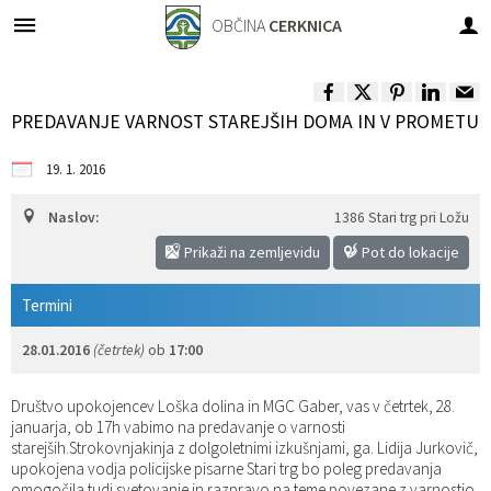
OBČINA
CERKNICA
Za pričetek iskanja kliknite na puščico >
OBVESTILA IN OBJAVE
OBČINSKA UPRAVA
VLOGE IN PRIJAVE
ORGANI OBČINE
OBČINSKI SVET
LOKALNO
O OBČINI
PREDAVANJE VARNOST STAREJŠIH DOMA IN V PROMETU
Predstavitev občine
OBČINSKI SVET
Člani
IMENIK ZAPOSLENIH
Novice in obvestila
Vloge, obrazci
Pomembne številke
19. 1. 2016
Grb in zastava
Župan
Seje občinskega sveta
Urad župana
Koledar dogodkov
Prijave in pobude
Javni zavodi
Naslov:
1386 Stari trg pri Ložu
Fotogalerija
Podžupan
Komisije in odbori
Direktorica občinske uprave
Zapore cest
Društva v občini
Prikaži na zemljevidu
Pot do lokacije
Videogalerija
Nadzorni odbor
Sprejemno informacijska pisarna
Razpisi, natečaji, objave...
Termini
28.01.2016
(četrtek)
ob
17:00
Dobitniki občinskih priznanj
Odbori krajevnih skupnosti
Služba za finance in proračun
Rezultati javnih razpisov
Društvo upokojencev Loška dolina in MGC Gaber, vas v četrtek, 28.
Naselja v občini
Občinska volilna komisija
Služba za premoženjsko pravne zadeve
Občinski časopis
januarja, ob 17h vabimo na predavanje o varnosti
starejših.Strokovnjakinja z dolgoletnimi izkušnjami, ga. Lidija Jurkovič,
Varstvo osebnih podatkov
Medobčinski inšpektorat in redarstvo
Služba za komunalno in cestno infrastrukturo
Projekti in investicije
upokojena vodja policijske pisarne Stari trg bo poleg predavanja
omogočila tudi svetovanje in razpravo na teme povezane z varnostjo