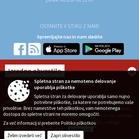
OSTANITE V STIKU Z NAMI
Spremljajte nas in nam sledite
NAROČITE SE NA E-OBVESTILA
Izredno obvestilo
Želite ostati obveščeni in podpreti naša prizadevanja za
Ukrep varčevanja z vodo
Spletna stran za nemoteno delovanje
razvoj?
uporablja piškotke
Javno podjetje Komunala Cerknica in Občina Cerknica
Spletna stran za delovanje uporablja samo nujno
sporočata, da je za celotno območje občine Cerknica je
potrebne piškotke, za katere ne potrebujemo vaše
izdan ukrep VARČEVANJA Z VODO. Uporabnike pozivamo,
privolitve. Brez namestitve teh piškotkov, vam nemotenega
© 2026 Vse pravice pridržane
dostopa do spletne strani ne moremo omogočiti.
da vode ne uporabljajo za nenujne namene, kot so: • pranje
Zasnova, izvedba in vzdrževanje: Sigmateh d.o.o.
vozil, • polnjenje bazenov, • zalivanje zelenic, • druge
Za več informacij si preberite
Politika piškotkov
.
Splošni pogoji spletne strani
Center za varstvo osebnih podatkov
dejavnosti z večjo-nenujno...
Preberi več
Izjava o dostopnosti (ZDSMA)
Politika piškotkov
Kazalo strani
Želim izvedeti več
Zapri obvestilo