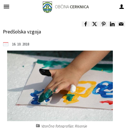
OBČINA
CERKNICA
Za pričetek iskanja kliknite na puščico >
OBVESTILA IN OBJAVE
OBČINSKA UPRAVA
VLOGE IN PRIJAVE
ORGANI OBČINE
OBČINSKI SVET
LOKALNO
O OBČINI
Predšolska vzgoja
Predstavitev občine
OBČINSKI SVET
Člani
IMENIK ZAPOSLENIH
Novice in obvestila
Vloge, obrazci
Pomembne številke
16. 10. 2018
Grb in zastava
Župan
Seje občinskega sveta
Urad župana
Koledar dogodkov
Prijave in pobude
Javni zavodi
Fotogalerija
Podžupan
Komisije in odbori
Direktorica občinske uprave
Zapore cest
Društva v občini
Videogalerija
Nadzorni odbor
Sprejemno informacijska pisarna
Razpisi, natečaji, objave...
Dobitniki občinskih priznanj
Odbori krajevnih skupnosti
Služba za finance in proračun
Rezultati javnih razpisov
Naselja v občini
Občinska volilna komisija
Služba za premoženjsko pravne zadeve
Občinski časopis
Varstvo osebnih podatkov
Medobčinski inšpektorat in redarstvo
Služba za komunalno in cestno infrastrukturo
Projekti in investicije
Vzorčna fotografija: Risanje