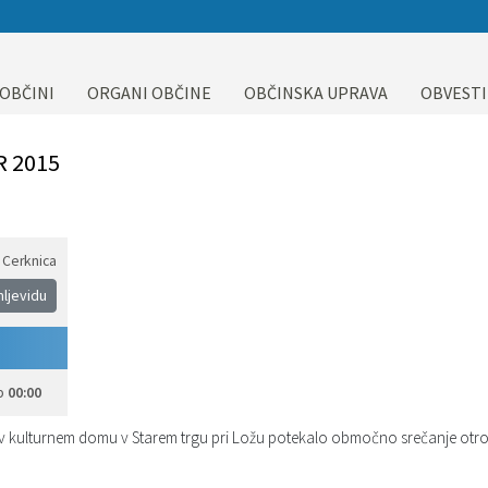
 OBČINI
ORGANI OBČINE
OBČINSKA UPRAVA
OBVESTI
 2015
 Cerknica
mljevidu
b
00:00
bo v kulturnem domu v Starem trgu pri Ložu potekalo območno srečanje otro