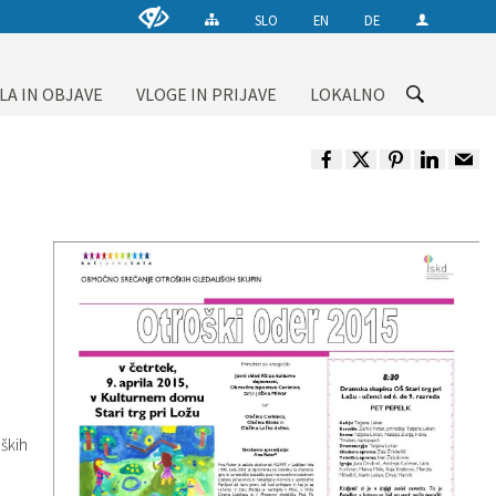
SLO
EN
DE
LA IN OBJAVE
VLOGE IN PRIJAVE
LOKALNO
ških