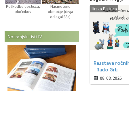
Poškodbe cestišča,
Nasmeteno
Ilirska Bistrica
pločnikov
območje (divja
odlagališča)
Notranjski listi IV
Razstava ročni
- Rado Grlj
08. 08. 2026