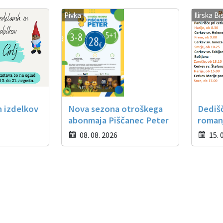
Pivka
Ilirska Bi
h izdelkov
Nova sezona otroškega
Dediš
abonmaja Piščanec Peter
roman
08. 08. 2026
15. 