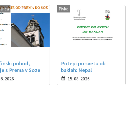
strica
Pivka
činski pohod,
Potepi po svetu ob
je s Prema v Soze
baklah: Nepal
08. 2026
15. 08. 2026