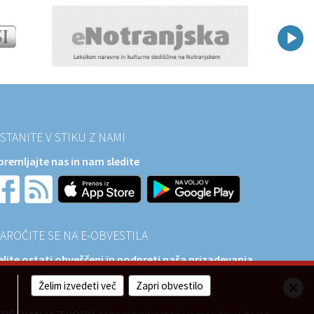
STANITE V STIKU Z NAMI
premljajte nas in nam sledite
AROČITE SE NA E-OBVESTILA
elite ostati obveščeni in podpreti naša prizadevanja
a razvoj?
Želim izvedeti več
Zapri obvestilo