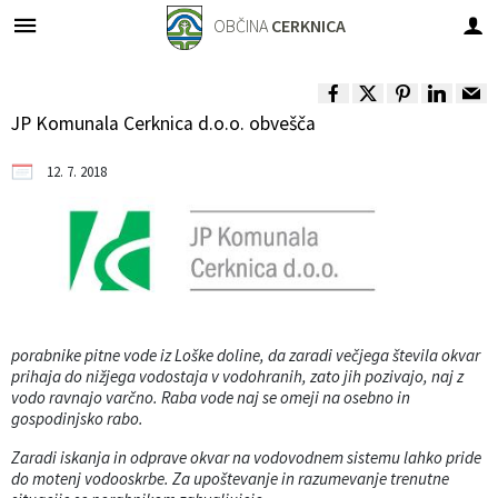
OBČINA
CERKNICA
Za pričetek iskanja kliknite na puščico >
OBVESTILA IN OBJAVE
OBČINSKA UPRAVA
VLOGE IN PRIJAVE
ORGANI OBČINE
OBČINSKI SVET
LOKALNO
O OBČINI
JP Komunala Cerknica d.o.o. obvešča
Predstavitev občine
OBČINSKI SVET
Člani
IMENIK ZAPOSLENIH
Novice in obvestila
Vloge, obrazci
Pomembne številke
12. 7. 2018
Grb in zastava
Župan
Seje občinskega sveta
Urad župana
Koledar dogodkov
Prijave in pobude
Javni zavodi
Fotogalerija
Podžupan
Komisije in odbori
Direktorica občinske uprave
Zapore cest
Društva v občini
Videogalerija
Nadzorni odbor
Sprejemno informacijska pisarna
Razpisi, natečaji, objave...
porabnike pitne vode
iz Loške doline
, da zaradi večjega števila okvar
Dobitniki občinskih priznanj
Odbori krajevnih skupnosti
Služba za finance in proračun
Rezultati javnih razpisov
prihaja do nižjega vodostaja v vodohranih, zato jih pozivajo, naj z
vodo ravnajo varčno. Raba vode naj se omeji na osebno in
Naselja v občini
Občinska volilna komisija
Služba za premoženjsko pravne zadeve
Občinski časopis
gospodinjsko rabo.
Zaradi iskanja in odprave okvar na vodovodnem sistemu lahko pride
Varstvo osebnih podatkov
Medobčinski inšpektorat in redarstvo
Služba za komunalno in cestno infrastrukturo
Projekti in investicije
do motenj vodooskrbe.
Za upoštevanje in razumevanje trenutne