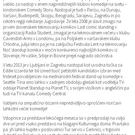
vabilo za nastop v enem najprestižnejših klubov komedije na svetu –
londonskem Comedy Storu. Nastopal je tudi v Parizu, na Dunaju,
Varšavi, Budimpešti, Skopju, Beogradu, Sarajevu, Zagrebu in po
celotni regiji nekdanje Jugoslavije. Že leta 2008 je slavil zmago na
prvem slovenskem tekmovanju komikov Last comic standing v
organizaciji Radia Študent, zmagal je na tekmovalnem večeru v klubu
Cavendish Arms v Londonu, pa na Poljskem v varšavskem klubu
Chlodna, julija letos pa je na zaključku Festivala Lent na tekmovanju
Noč standup komika v močni konkurenci najboljših komikov iz
Slovenije, Hrvaške, Srbije in Bosne prejel nagrado občinstva.
V letu 2013 je v Ljubljani in Zagrebu nastopal kot uvodna točka za
Eddie Izzarda ter bil izmed tisoč petstotih kandidatov izbran med
trideset povabljencev na mednarodni festival stand-up komedije v
Seattle. Tina smo lahko v zadnjem obdobju gledali kot voditelja TV-
oddaje Planet Standup na Planet TV, s svojim vložkom v angleščini pa
tudi na TV-kanalu Comedy Central.
Vabljeni na simpatično-bizarni-nepredvidljivo-sproščeni-norčavi-
lahkotni večer komedije!
Vstopnice za predstave tekočega meseca so v predprodaji na voljo
dve uri pred vsako predstavo na blagajni Kulturnega doma. Pravtako
pa jih lahko kupite v poslovalnici Tur servis v Cerknici, v trgovini