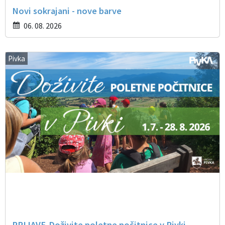
Novi sokrajani - nove barve
06. 08. 2026
Pivka
PRIJAVE-Doživite poletne počitnice v Pivki