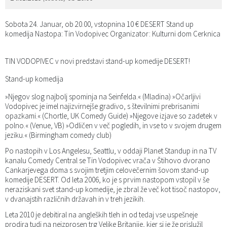
Katalog informacij javnega značaja
Predsedniki političnih strank
Služba za okolje in prostor
Občinski predpisi
Sobota 24. Januar, ob 20.00, vstopnina 10 € DESERT Stand up
komedija Nastopa: Tin Vodopivec Organizator: Kulturni dom Cerknica
Vizitka občine
Služba za stanovanjsko dejavnost
Strategije in koncepti
Svet za preventivo in vzgojo v cestnem prometu
TIN VODOPIVEC v novi predstavi stand-up komedije DESERT!
Služba za civilno zaščito
Proračuni občine
Stand-up komedija
Služba za družbene dejavnosti
»Njegov slog najbolj spominja na Seinfelda.« (Mladina) »Očarljivi
Vodopivec je imel najizvirnejše gradivo, s številnimi prebrisanimi
Služba za gospodarstvo, turizem in kmetijstvo
opazkami.« (Chortle, UK Comedy Guide) »Njegove izjave so zadetek v
polno.« (Venue, VB) »Odličen v več pogledih, in vse to v svojem drugem
jeziku.« (Birmingham comedy club)
Služba za šport
Po nastopih v Los Angelesu, Seattlu, v oddaji Planet Standup in na TV
kanalu Comedy Central se Tin Vodopivec vrača v Štihovo dvorano
Služba za krajevne skupnosti
Cankarjevega doma s svojim tretjim celovečernim šovom stand-up
komedije DESERT. Od leta 2006, ko je s prvim nastopom vstopil v še
neraziskani svet stand-up komedije, je zbral že več kot tisoč nastopov,
v dvanajstih različnih državah in v treh jezikih.
Leta 2010 je debitiral na angleških tleh in od tedaj vse uspešneje
prodira tudi na neizprosen trg Velike Britanije, kjer si je že prislužil