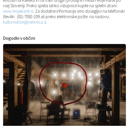
Avtostil na Rakeku in na vseh drugih prodajnih mestih Moje Karte po
vsej Sloveniji. Preko spleta lahko vstopnice kupite na spletni strani:
www.mojekarte.si
. Za dodatne informacije smo dosegljivi na telefonski
številki: (01) 7092-209 ali preko elektronske pošte na naslovu:
kulturnidom@cerknica.si
.
Dogodki v občini