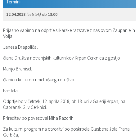
Termini
12.04.2018
(četrtek)
ob
18:00
Prijazno vabimo na odprtje slikarske razstave z naslovom Zaupanje in
Volja
Janeza Dragoliča,
člana Društva notranjskih kulturnikov Krpan Cerknica z gostjo
Marijo Branisel,
članico kulturno umetniškega društva
Pa– leta.
Odprtje bo v četrtek, 12. aprila 2018, ob 18. uri v Galeriji Krpan, na
Čabranski 2, v Cerknici.
Prireditev bo povezoval Miha Razdrih.
Za kulturni program na otvoritvi bo poskrbela Glasbena šola Frana
Gerbiča,