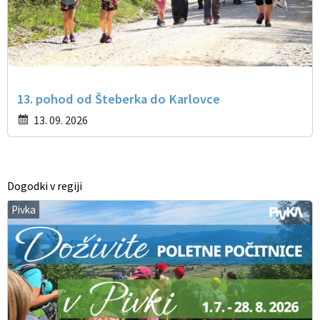
13. pohod od Šteberka do Karlovce
13. 09. 2026
Dogodki v regiji
Pivka