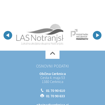
OSNOVNI PODATKI
Občina Cerknica
Cesta 4. maja 53
1380 Cerknica
01 70 90 610
01 70 90 633
obcina@cerknica.si