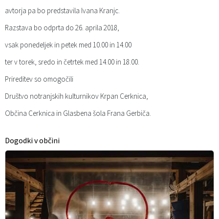
avtorja pa bo predstavila Ivana Kranjc.
Razstava bo odprta do 26. aprila 2018,
vsak ponedeljek in petek med 10.00 in 14.00
ter v torek, sredo in četrtek med 14.00 in 18.00.
Prireditev so omogočili
Društvo notranjskih kulturnikov Krpan Cerknica,
Občina Cerknica in Glasbena šola Frana Gerbiča.
Dogodki v občini