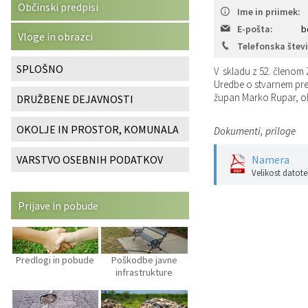
Občinski predpisi
Ime in priimek:
Katalog informacij javnega značaja
Predsedniki političnih strank
Služba za okolje in prostor
Občinski predpisi
E-pošta:
b
Vloge in obrazci
Telefonska števi
Vizitka občine
Svet za preventivo in vzgojo v cestnem prometu
Služba za stanovanjsko dejavnost
Strategije in koncepti
SPLOŠNO
V skladu z 52. členom 
Uredbe o stvarnem prem
Služba za civilno zaščito
Proračuni občine
župan Marko Rupar, ob
DRUŽBENE DEJAVNOSTI
Služba za družbene dejavnosti
OKOLJE IN PROSTOR, KOMUNALA
Dokumenti, priloge
Služba za gospodarstvo, turizem in kmetijstvo
VARSTVO OSEBNIH PODATKOV
Namera
Velikost datote
Služba za šport
Prijave in pobude
Služba za krajevne skupnosti
Predlogi in pobude
Poškodbe javne
infrastrukture