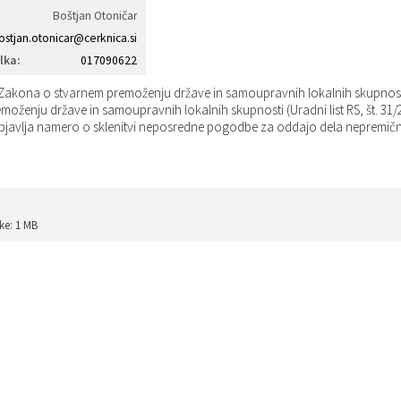
Boštjan Otoničar
ostjan.otonicar@cerknica.si
lka:
017090622
Zakona o stvarnem premoženju države in samoupravnih lokalnih skupnosti (U
oženju države in samoupravnih lokalnih skupnosti (Uradni list RS, št. 31/2
javlja namero o sklenitvi neposredne pogodbe za oddajo dela nepremičnin
ke: 1 MB