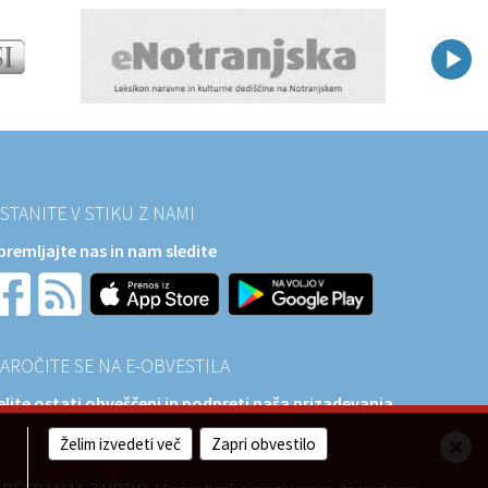
STANITE V STIKU Z NAMI
premljajte nas in nam sledite
AROČITE SE NA E-OBVESTILA
elite ostati obveščeni in podpreti naša prizadevanja
a razvoj?
Želim izvedeti več
Zapri obvestilo