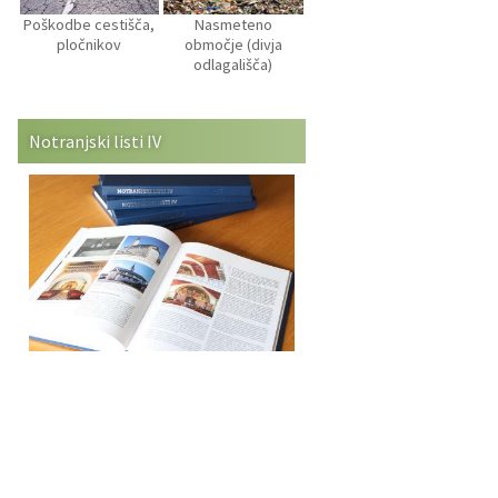
Poškodbe cestišča,
Nasmeteno
pločnikov
območje (divja
odlagališča)
Notranjski listi IV