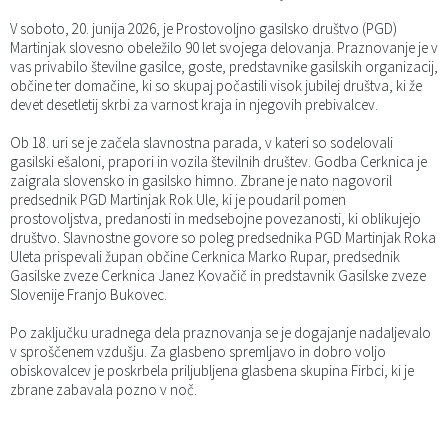
Katalog informacij javnega značaja
Predsedniki političnih strank
Služba za okolje in prostor
Občinski predpisi
V soboto, 20. junija 2026, je Prostovoljno gasilsko društvo (PGD)
Martinjak slovesno obeležilo 90 let svojega delovanja. Praznovanje je v
vas privabilo številne gasilce, goste, predstavnike gasilskih organizacij,
Vizitka občine
Služba za stanovanjsko dejavnost
Strategije in koncepti
Svet za preventivo in vzgojo v cestnem prometu
občine ter domačine, ki so skupaj počastili visok jubilej društva, ki že
devet desetletij skrbi za varnost kraja in njegovih prebivalcev.
Služba za civilno zaščito
Proračuni občine
Ob 18. uri se je začela slavnostna parada, v kateri so sodelovali
gasilski ešaloni, prapori in vozila številnih društev. Godba Cerknica je
Služba za družbene dejavnosti
zaigrala slovensko in gasilsko himno. Zbrane je nato nagovoril
predsednik PGD Martinjak Rok Ule, ki je poudaril pomen
prostovoljstva, predanosti in medsebojne povezanosti, ki oblikujejo
Služba za gospodarstvo, turizem in kmetijstvo
društvo. Slavnostne govore so poleg predsednika PGD Martinjak Roka
Uleta prispevali župan občine Cerknica Marko Rupar, predsednik
Gasilske zveze Cerknica Janez Kovačič in predstavnik Gasilske zveze
Služba za šport
Slovenije Franjo Bukovec.
Služba za krajevne skupnosti
Po zaključku uradnega dela praznovanja se je dogajanje nadaljevalo
v sproščenem vzdušju. Za glasbeno spremljavo in dobro voljo
obiskovalcev je poskrbela priljubljena glasbena skupina Firbci, ki je
zbrane zabavala pozno v noč.