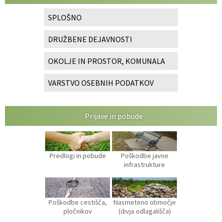
SPLOŠNO
DRUŽBENE DEJAVNOSTI
OKOLJE IN PROSTOR, KOMUNALA
VARSTVO OSEBNIH PODATKOV
Prijave in pobude
Predlogi in pobude
Poškodbe javne
infrastrukture
Poškodbe cestišča,
Nasmeteno območje
pločnikov
(divja odlagališča)