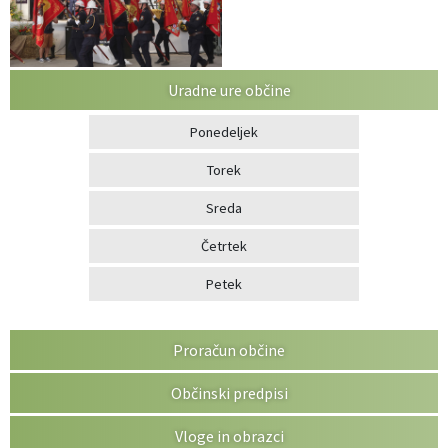
Uradne ure občine
Ponedeljek
Torek
Sreda
Četrtek
Petek
Proračun občine
Občinski predpisi
Vloge in obrazci