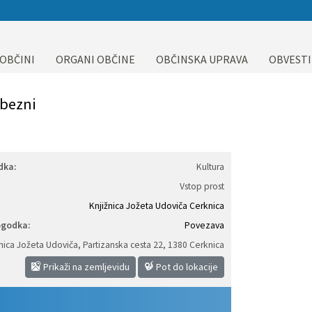
 OBČINI
ORGANI OBČINE
OBČINSKA UPRAVA
OBVESTI
ubezni
dka:
Kultura
Vstop prost
Knjižnica Jožeta Udoviča Cerknica
ogodka:
Povezava
nica Jožeta Udoviča, Partizanska cesta 22
,
1380 Cerknica
Prikaži na zemljevidu
Pot do lokacije