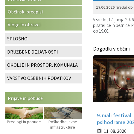
17.06.2026
(sreda)
ob
Katalog informacij javnega značaja
Predsedniki političnih strank
Služba za okolje in prostor
Občinski predpisi
Občinski predpisi
V sredo, 17. junija 202
Vizitka občine
Svet za preventivo in vzgojo v cestnem prometu
Služba za stanovanjsko dejavnost
Strategije in koncepti
Vloge in obrazci
pisateljice in pesnice.
ob 19.00.
Služba za civilno zaščito
Proračuni občine
SPLOŠNO
Dogodki v občini
DRUŽBENE DEJAVNOSTI
Služba za družbene dejavnosti
OKOLJE IN PROSTOR, KOMUNALA
Služba za gospodarstvo, turizem in kmetijstvo
VARSTVO OSEBNIH PODATKOV
Služba za šport
Služba za krajevne skupnosti
Prijave in pobude
9. mali festival
psihodrame 20
Predlogi in pobude
Poškodbe javne
infrastrukture
11. 08. 2026