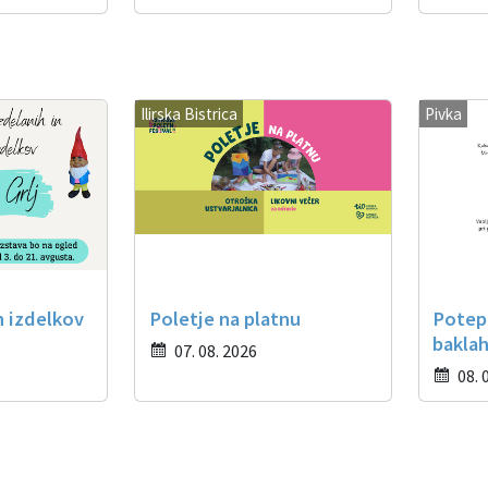
Ilirska Bistrica
Pivka
h izdelkov
Poletje na platnu
Potep
baklah
07. 08. 2026
08. 