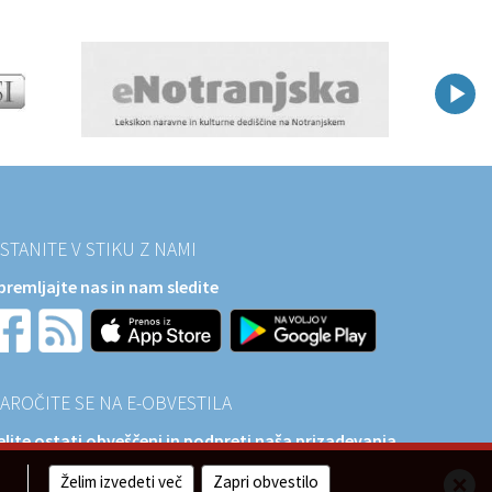
STANITE V STIKU Z NAMI
premljajte nas in nam sledite
AROČITE SE NA E-OBVESTILA
elite ostati obveščeni in podpreti naša prizadevanja
a razvoj?
Želim izvedeti več
Zapri obvestilo