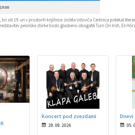
19:00
6, bo ob 19. uri v prostorih knjižnice Jožeta Udoviča Cerknica potekal liter
 Predstavitev pesniške zbirke bodo glasbeno obogatili Turn On Irish, Eli Hór
Koncert pod zvezdami
Dnevi
26
28. 08. 2026
05. 