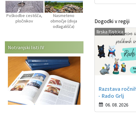
Poškodbe cestišča,
Nasmeteno
Dogodki v regiji
pločnikov
območje (divja
odlagališča)
Ilirska Bistrica
Notranjski listi IV
Razstava ročni
- Rado Grlj
06. 08. 2026