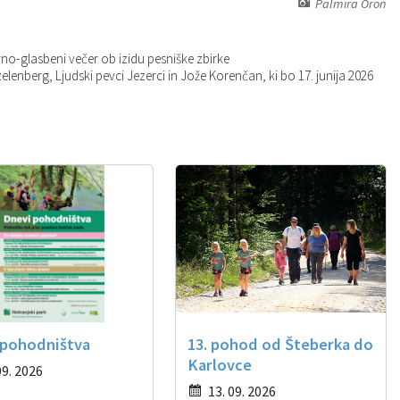
Palmira Oron
arno-glasbeni večer ob izidu pesniške zbirke
zelenberg, Ljudski pevci Jezerci in Jože Korenčan, ki bo 17. junija 2026
 pohodništva
13. pohod od Šteberka do
Karlovce
09. 2026
13. 09. 2026