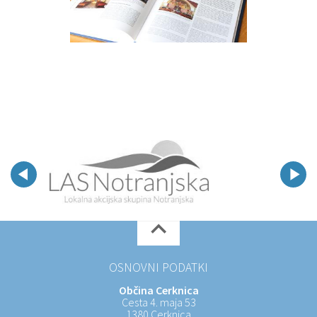
OSNOVNI PODATKI
Občina Cerknica
Cesta 4. maja 53
1380 Cerknica