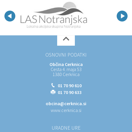
OSNOVNI PODATKI
Občina Cerknica
Cesta 4. maja 53
1380 Cerknica
01 70 90 610
01 70 90 633
obcina@cerknica.si
www.cerknica.si
URADNE URE