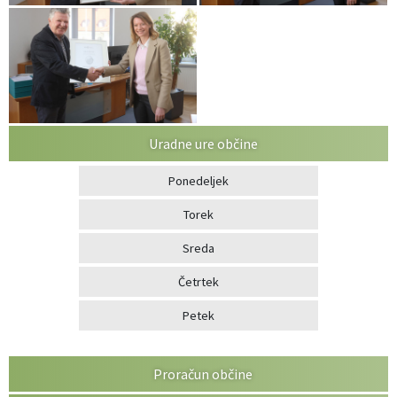
Uradne ure občine
Ponedeljek
Torek
Sreda
Četrtek
Petek
Proračun občine