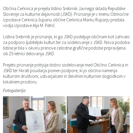
Katalog informacij javnega značaja
Predsedniki političnih strank
Služba za okolje in prostor
Občinski predpisi
Občina Cerknica je prejela listino Srebrnik Javnega sklada Republike
Slovenije za kulturne dejavnosti (JSKD). Priznanje je v imenu Območne
izpostave Cerknica županu občine Cerknica Marku Ruparju predala
Vizitka občine
Služba za stanovanjsko dejavnost
Strategije in koncepti
Svet za preventivo in vzgojo v cestnem prometu
vodja izpostave Alja M. Petrič.
Listina Srebrnik je priznanje, ki ga JSKD podeljuje občinam kot zahvalo
Služba za civilno zaščito
Proračuni občine
za podporo ljubiteljski kulturi ter za sodelovanje z JSKD. Nova podoba
listine je bila
v okviru prenove celostne grafične podobe
pripravljena
Služba za družbene dejavnosti
ob 25-letnici delovanja JSKD.
Prejeto priznanje potrjuje dobro sodelovanje med Občino Cerknica in
Služba za gospodarstvo, turizem in kmetijstvo
JSKD ter hkrati poudarja pomen podpore, ki jo občina namenja
kulturnim društvom, ustvarjalcem in številnim kulturnim dogodkom v
lokalnem prostoru.
Služba za šport
Fotogalerija
Služba za krajevne skupnosti