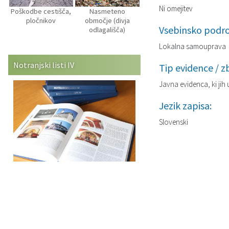
Ni omejitev
Poškodbe cestišča,
Nasmeteno
pločnikov
območje (divja
Vsebinsko podro
odlagališča)
Lokalna samouprava
Notranjski listi IV
Tip evidence / zb
Javna evidenca, ki jih
Jezik zapisa:
Slovenski