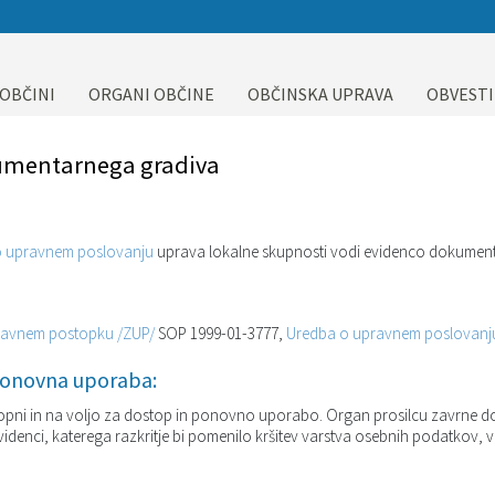
 OBČINI
ORGANI OBČINE
OBČINSKA UPRAVA
OBVESTI
umentarnega gradiva
o upravnem poslovanju
uprava lokalne skupnosti vodi evidenco dokument
ravnem postopku /ZUP/
SOP 1999-01-3777,
Uredba o upravnem poslovanj
ponovna uporaba:
opni in na voljo za dostop in ponovno uporabo. Organ prosilcu zavrne d
evidenci, katerega razkritje bi pomenilo kršitev varstva osebnih podatkov,