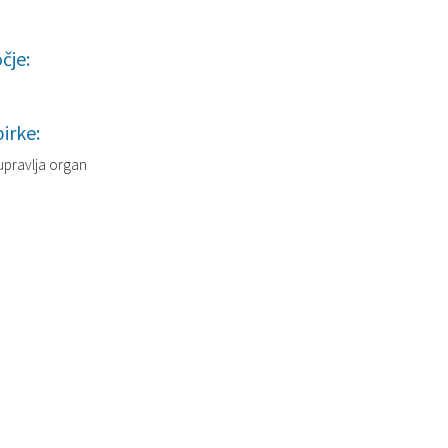
čje:
irke:
 upravlja organ