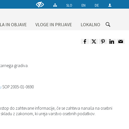
SLO
EN
DE
LA IN OBJAVE
VLOGE IN PRIJAVE
LOKALNO
arnega gradiva.
u
SOP 2005-01-0690
ostop do zahtevane informacije, če se zahteva nanaša na osebni
 v skladu z zakonom, ki ureja varstvo osebnih podatkov.