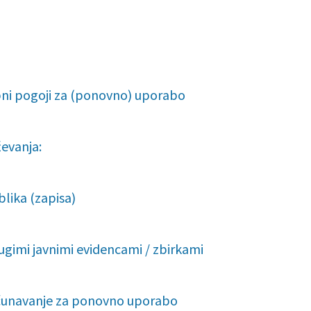
ni pogoji za (ponovno) uporabo
evanja:
blika (zapisa)
ugimi javnimi evidencami / zbirkami
čunavanje za ponovno uporabo