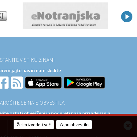
STANITE V STIKU Z NAMI
premljajte nas in nam sledite
AROČITE SE NA E-OBVESTILA
elite ostati obveščeni in podpreti naša prizadevanja
a razvoj?
Želim izvedeti več
Zapri obvestilo