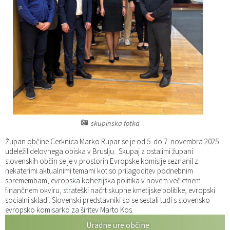
Katalog informacij javnega značaja
Predsedniki političnih strank
Služba za okolje in prostor
Občinski predpisi
Vizitka občine
Služba za stanovanjsko dejavnost
Strategije in koncepti
Svet za preventivo in vzgojo v cestnem prometu
Služba za civilno zaščito
Proračuni občine
Služba za družbene dejavnosti
Služba za gospodarstvo, turizem in kmetijstvo
skupinska fotka
Župan občine Cerknica Marko Rupar se je od 5. do 7. novembra 2025
Služba za šport
udeležil delovnega obiska v Bruslju. Skupaj z ostalimi župani
slovenskih občin se je v prostorih Evropske komisije seznanil z
Služba za krajevne skupnosti
nekaterimi aktualnimi temami kot so prilagoditev podnebnim
spremembam, evropska kohezijska politika v novem večletnem
finančnem okviru, strateški načrt skupne kmetijske politike, evropski
socialni skladi. Slovenski predstavniki so se sestali tudi s slovensko
evropsko komisarko za širitev Marto Kos.
Uradne ure občine