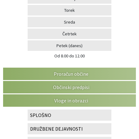
Torek
Sreda
Četrtek
Petek
(danes)
Od 8.00 do 12.00
Proračun občine
Občinski predpisi
Vloge in obrazci
SPLOŠNO
DRUŽBENE DEJAVNOSTI