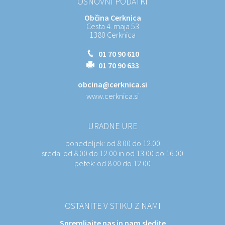
OSNOVNI PODATKI
Občina Cerknica
Cesta 4. maja 53
1380 Cerknica
01 70 90 610
01 70 90 633
obcina@cerknica.si
www.cerknica.si
URADNE URE
ponedeljek:
od 8.00 do 12.00
sreda:
od 8.00 do 12.00 in od 13.00 do 16.00
petek:
od 8.00 do 12.00
OSTANITE V STIKU Z NAMI
Spremljajte nas in nam sledite