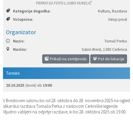
PERKO 02 FOTO LJUBO VUKELIČ
Katalog informacij javnega značaja
Predsedniki političnih strank
Služba za okolje in prostor
Občinski predpisi
Kategorije dogodka:
Kultura, Razstava
Vstopnina:
Vstop prost
Vizitka občine
Služba za stanovanjsko dejavnost
Strategije in koncepti
Svet za preventivo in vzgojo v cestnem prometu
Organizator
Služba za civilno zaščito
Proračuni občine
Naziv:
Tomaž Perko
Naslov:
Salon Brest
,
1380 Cerknica
Služba za družbene dejavnosti
Prikaži na zemljevidu
Pot do lokacije
Služba za gospodarstvo, turizem in kmetijstvo
Termini
Služba za šport
28.10.2025
(torek)
ob
19:00
Služba za krajevne skupnosti
V Brestovem salonu bo od 28. oktobra do 28. novembra 2025 na ogled
slikarska razstava Tomaža Perka z naslovom Cerkniške legende.
Vljudno vabljeni na odprtje razstave, ki bo 28. oktobra 2025 ob 19.00.