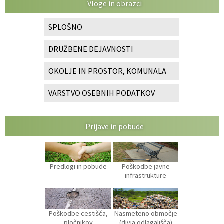
Vloge in obrazci
SPLOŠNO
DRUŽBENE DEJAVNOSTI
OKOLJE IN PROSTOR, KOMUNALA
VARSTVO OSEBNIH PODATKOV
Prijave in pobude
Predlogi in pobude
Poškodbe javne
infrastrukture
Poškodbe cestišča,
Nasmeteno območje
pločnikov
(divja odlagališča)