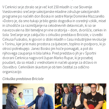
Katalog informacij javnega značaja
Predsedniki političnih strank
Služba za okolje in prostor
Občinski predpisi
V Cerknici se je zbralo se je več kot 150 mladih iz vse Slovenije.
Vseslovensko srečanje salezijanske mladine združuje
salezijanskih
programe po načelih don Boska in sestre Marije Dominike Mazzarello.
Vizitka občine
Služba za stanovanjsko dejavnost
Strategije in koncepti
Svet za preventivo in vzgojo v cestnem prometu
»Dobro je, da smo tukaj« je bilo geslo dogodka in osrednji vzklik, misel
in izhodišče za razmišljanje na celodnevnih delavnicah, ki so se
navezovale
na štiri temeljne prvine oratorija – dom, dvorišče, cerkev in
Služba za civilno zaščito
Proračuni občine
šola. Srečanje se je zaključilo s cirkuško predstavo Briciole, v izvedbi
Cirkusa Fuskabo, ki govori o stiski mladih v času industrijske revolucije
Služba za družbene dejavnosti
v Torinu, kjer je le malo prostora za ljubezen, toplino in podporo, ki jo
otroci potrebujejo. Janez Bosko jim hoče pomagati, a pot do
njihovega zaupanja ni bila lahka. Pred predstavo jih je v Športni
Služba za gospodarstvo, turizem in kmetijstvo
dvorani Cerknica nagovoril župan Marko Rupar, ki je posebej
poudaril, da so mladi z vrednotami in načeli upanje za državo in
človeštvo. Cerkniškim skavtom je ob tem čestital za odlično
Služba za šport
organizacijo.
Cirkuška predstava Briciole
Služba za krajevne skupnosti