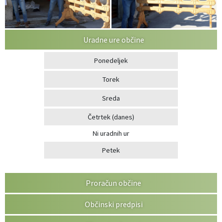
Uradne ure občine
Ponedeljek
Torek
Sreda
Četrtek
(danes)
Ni uradnih ur
Petek
Proračun občine
Občinski predpisi