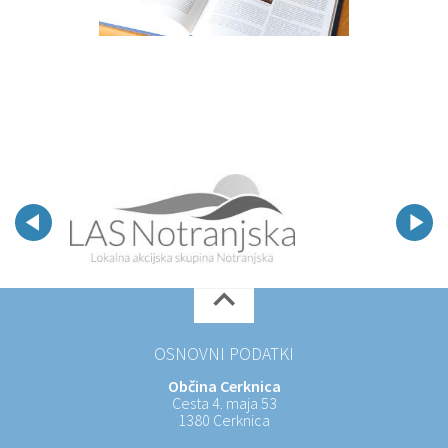
OSNOVNI PODATKI
Občina Cerknica
Cesta 4. maja 53
1380 Cerknica