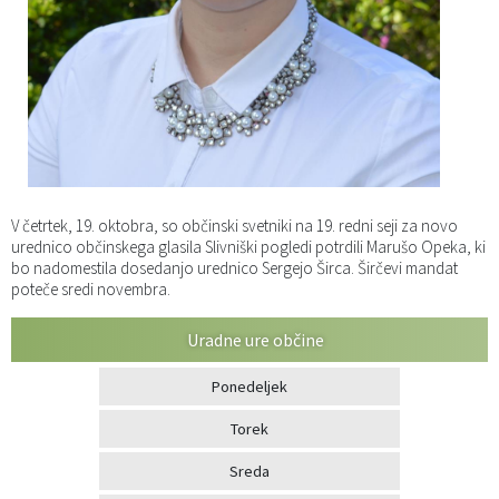
Katalog informacij javnega značaja
Predsedniki političnih strank
Služba za okolje in prostor
Občinski predpisi
Vizitka občine
Služba za stanovanjsko dejavnost
Strategije in koncepti
Svet za preventivo in vzgojo v cestnem prometu
Služba za civilno zaščito
Proračuni občine
Služba za družbene dejavnosti
V četrtek, 19. oktobra, so občinski svetniki na 19. redni seji za novo
urednico občinskega glasila Slivniški pogledi potrdili Marušo Opeka, ki
Služba za gospodarstvo, turizem in kmetijstvo
bo nadomestila dosedanjo urednico Sergejo Širca. Širčevi mandat
poteče sredi novembra.
Služba za šport
Uradne ure občine
Služba za krajevne skupnosti
Ponedeljek
Torek
Sreda