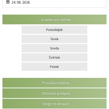
24. 08. 2026
Uradne ure občine
Ponedeljek
Torek
Sreda
Četrtek
Petek
Proračun občine
Občinski predpisi
Vloge in obrazci