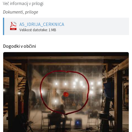
Več informacij v prilogi.
Dokumenti, priloge
A5_IDRIJA_CERKNICA
Velikost datoteke: 1 MB
Dogodki v občini