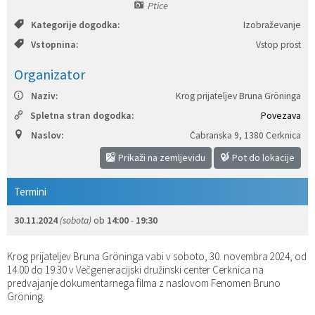
Ptice
Katalog informacij javnega značaja
Predsedniki političnih strank
Služba za okolje in prostor
Občinski predpisi
Kategorije dogodka:
Izobraževanje
Vstopnina:
Vstop prost
Vizitka občine
Služba za stanovanjsko dejavnost
Strategije in koncepti
Svet za preventivo in vzgojo v cestnem prometu
Organizator
Služba za civilno zaščito
Proračuni občine
Naziv:
Krog prijateljev Bruna Gröninga
Spletna stran dogodka:
Povezava
Služba za družbene dejavnosti
Naslov:
Čabranska 9
,
1380 Cerknica
Prikaži na zemljevidu
Pot do lokacije
Služba za gospodarstvo, turizem in kmetijstvo
Termini
Služba za šport
30.11.2024
(sobota)
ob
14:00
-
19:30
Služba za krajevne skupnosti
Krog prijateljev Bruna Gröninga vabi v soboto, 30. novembra 2024, od
14.00 do 19.30 v Večgeneracijski družinski center Cerknica na
predvajanje dokumentarnega filma z naslovom Fenomen Bruno
Gröning.