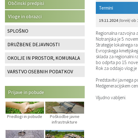
Občinski predpisi
Termini
Katalog informacij javnega značaja
Predsedniki političnih strank
Služba za okolje in prostor
Občinski predpisi
Vloge in obrazci
19.11.2024
(torek)
ob
Vizitka občine
Svet za preventivo in vzgojo v cestnem prometu
Služba za stanovanjsko dejavnost
Strategije in koncepti
SPLOŠNO
Regionalna razvojna ag
Notranjska je 5. novem
Služba za civilno zaščito
Proračuni občine
DRUŽBENE DEJAVNOSTI
Strategije lokalnega ra
Evropskega kmetijskega
Služba za družbene dejavnosti
sklada za regionalni r
OKOLJE IN PROSTOR, KOMUNALA
bo odprta po 15. nov
Rok za oddajo vlog je 
Služba za gospodarstvo, turizem in kmetijstvo
VARSTVO OSEBNIH PODATKOV
Predstavitvi javnega po
Služba za šport
Medgeneracijskem cent
Prijave in pobude
Vljudno vabljeni.
Služba za krajevne skupnosti
Predlogi in pobude
Poškodbe javne
infrastrukture