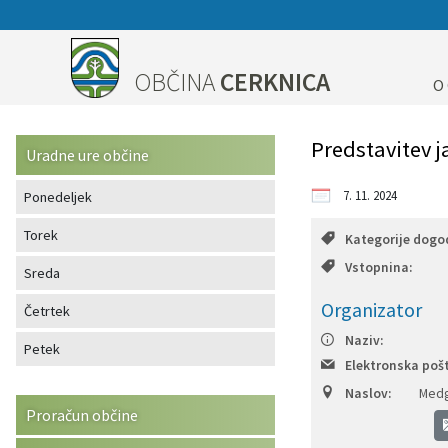
Za pričetek iskanja kliknite na puščico >
OBVESTILA IN OBJAVE
OBČINSKA UPRAVA
VLOGE IN PRIJAVE
ORGANI OBČINE
OBČINSKI SVET
LOKALNO
O OBČINI
OBČINA
CERKNICA
O
Predstavitev občine
OBČINSKI SVET
Člani
IMENIK ZAPOSLENIH
Novice in obvestila
Vloge, obrazci
Pomembne številke
Predstavitev j
Uradne ure občine
Grb in zastava
Župan
Seje občinskega sveta
Urad župana
Koledar dogodkov
Prijave in pobude
Javni zavodi
7. 11. 2024
Ponedeljek
Fotogalerija
Podžupan
Komisije in odbori
Direktorica občinske uprave
Zapore cest
Društva v občini
Torek
Kategorije dogo
Vstopnina:
Sreda
Videogalerija
Nadzorni odbor
Sprejemno informacijska pisarna
Razpisi, natečaji, objave...
Organizator
Četrtek
Dobitniki občinskih priznanj
Odbori krajevnih skupnosti
Služba za finance in proračun
Rezultati javnih razpisov
Naziv:
Petek
Elektronska pošt
Naselja v občini
Občinska volilna komisija
Služba za premoženjsko pravne zadeve
Občinski časopis
Naslov:
Medg
Proračun občine
Varstvo osebnih podatkov
Medobčinski inšpektorat in redarstvo
Služba za komunalno in cestno infrastrukturo
Projekti in investicije