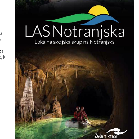
)
v
ga
, ki