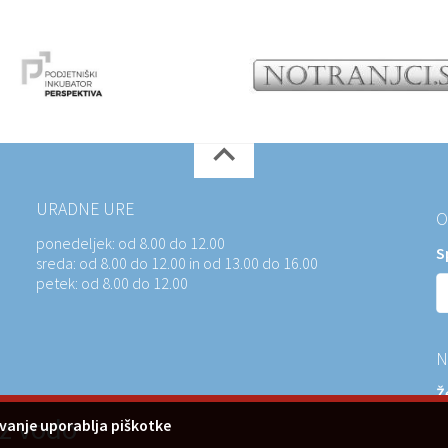
URADNE URE
O
ponedeljek:
od 8.00 do 12.00
S
sreda:
od 8.00 do 12.00 in od 13.00 do 16.00
petek:
od 8.00 do 12.00
N
Ž
z
 z vodo
vanje uporablja piškotke