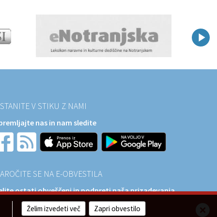
STANITE V STIKU Z NAMI
premljajte nas in nam sledite
AROČITE SE NA E-OBVESTILA
elite ostati obveščeni in podpreti naša prizadevanja
a razvoj?
Želim izvedeti več
Zapri obvestilo