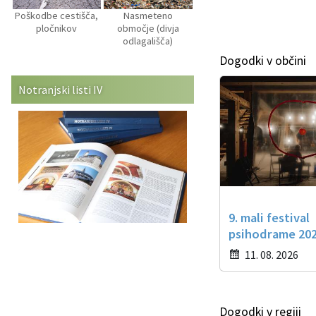
Poškodbe cestišča,
Nasmeteno
pločnikov
območje (divja
odlagališča)
Dogodki v občini
Notranjski listi IV
9. mali festival
psihodrame 20
11. 08. 2026
Dogodki v regiji