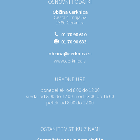
OSNOVNI PODATKI
Občina Cerknica
Cesta 4. maja 53
1380 Cerknica
01 70 90 610
01 70 90 633
obcina@cerknica.si
www.cerknica.si
URADNE URE
ponedeljek:
od 8.00 do 12.00
sreda:
od 8.00 do 12.00 in od 13.00 do 16.00
petek:
od 8.00 do 12.00
OSTANITE V STIKU Z NAMI
Spremljajte nas in nam sledite