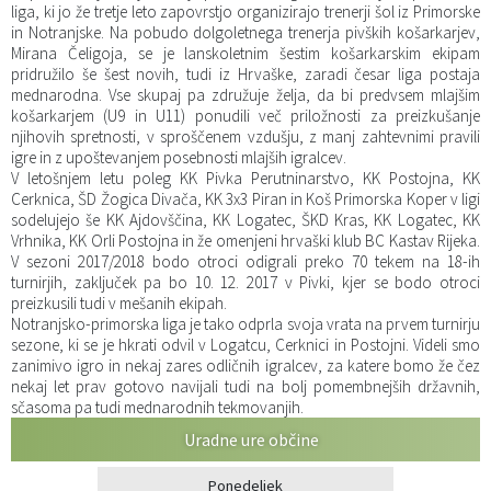
liga, ki jo že tretje leto zapovrstjo organizirajo trenerji šol iz Primorske
Katalog informacij javnega značaja
Predsedniki političnih strank
Služba za okolje in prostor
Občinski predpisi
in Notranjske. Na pobudo dolgoletnega trenerja pivških košarkarjev,
Mirana Čeligoja, se je lanskoletnim šestim košarkarskim ekipam
pridružilo še šest novih, tudi iz Hrvaške, zaradi česar liga postaja
Vizitka občine
Služba za stanovanjsko dejavnost
Strategije in koncepti
Svet za preventivo in vzgojo v cestnem prometu
mednarodna. Vse skupaj pa združuje želja, da bi predvsem mlajšim
košarkarjem (U9 in U11) ponudili več priložnosti za preizkušanje
njihovih spretnosti, v sproščenem vzdušju, z manj zahtevnimi pravili
Služba za civilno zaščito
Proračuni občine
igre in z upoštevanjem posebnosti mlajših igralcev.
V letošnjem letu poleg KK Pivka Perutninarstvo, KK Postojna, KK
Služba za družbene dejavnosti
Cerknica, ŠD Žogica Divača, KK 3x3 Piran in Koš Primorska Koper v ligi
sodelujejo še KK Ajdovščina, KK Logatec, ŠKD Kras, KK Logatec, KK
Vrhnika, KK Orli Postojna in že omenjeni hrvaški klub BC Kastav Rijeka.
Služba za gospodarstvo, turizem in kmetijstvo
V sezoni 2017/2018 bodo otroci odigrali preko 70 tekem na 18-ih
turnirjih, zaključek pa bo 10. 12. 2017 v Pivki, kjer se bodo otroci
preizkusili tudi v mešanih ekipah.
Služba za šport
Notranjsko-primorska liga je tako odprla svoja vrata na prvem turnirju
sezone, ki se je hkrati odvil v Logatcu, Cerknici in Postojni. Videli smo
Služba za krajevne skupnosti
zanimivo igro in nekaj zares odličnih igralcev, za katere bomo že čez
nekaj let prav gotovo navijali tudi na bolj pomembnejših državnih,
sčasoma pa tudi mednarodnih tekmovanjih.
Uradne ure občine
Ponedeljek