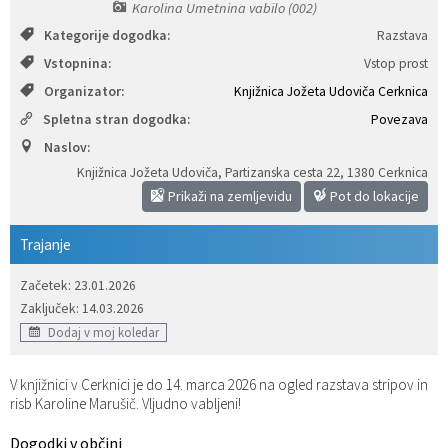
Karolina Umetnina vabilo (002)
Katalog informacij javnega značaja
Predsedniki političnih strank
Služba za okolje in prostor
Občinski predpisi
Kategorije dogodka:
Razstava
Vstopnina:
Vstop prost
Vizitka občine
Služba za stanovanjsko dejavnost
Strategije in koncepti
Svet za preventivo in vzgojo v cestnem prometu
Organizator:
Knjižnica Jožeta Udoviča Cerknica
Spletna stran dogodka:
Povezava
Služba za civilno zaščito
Proračuni občine
Naslov:
Knjižnica Jožeta Udoviča, Partizanska cesta 22
,
1380 Cerknica
Služba za družbene dejavnosti
Prikaži na zemljevidu
Pot do lokacije
Služba za gospodarstvo, turizem in kmetijstvo
Trajanje
Služba za šport
Začetek: 23.01.2026
Zaključek: 14.03.2026
Služba za krajevne skupnosti
Dodaj v moj koledar
V knjižnici v Cerknici je do 14. marca 2026 na ogled razstava stripov in
risb Karoline Marušič. Vljudno vabljeni!
Dogodki v občini